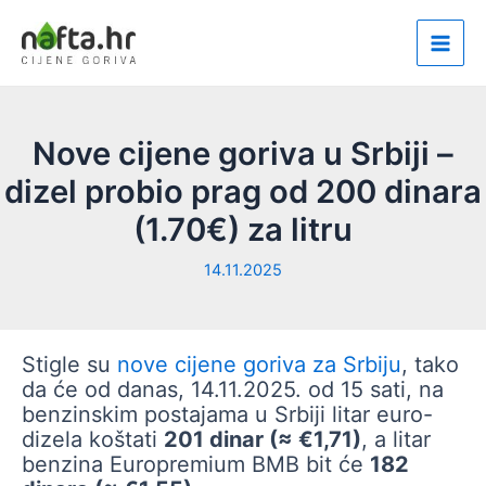
Skip
to
Main
content
Men
Nove cijene goriva u Srbiji –
dizel probio prag od 200 dinara
(1.70€) za litru
14.11.2025
Stigle su
nove cijene goriva za Srbiju
, tako
da će od danas, 14.11.2025. od 15 sati, na
benzinskim postajama u Srbiji litar euro-
dizela koštati
201 dinar (≈ €1,71)
, a litar
benzina Europremium BMB bit će
182