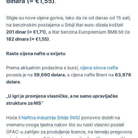
dinara (≈ €1,55)
.
Stigle su nove cijene goriva, tako da će od danas od 15 sati,
na benzinskim postajama u Srbiji litar euro-dizela koštati
201 dinar (≈ €1,71)
, a litar benzina Europremium BMB bit će
182 dinara (≈ €1,55)
.
Raste cijena nafte u svijetu
Prema aktualnim podacima s burzi,
cijena sirove nafte
porasla je na
59,690 dolara
, a cijena nafte Brent na
63,976
dolara
.
„U igri je promjena vlasničke, a ne samo upravljačke
strukture za NIS“
Hoće li
Naftna industrija Srbije (NIS)
ponovno dobiti na
vremenu ovoga tjedna nakon što su ruski vlasnici poslali
OFAC-u zahtjev za produljenje licence, na temelju pregovora