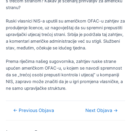
s trećom stranom? Kakav je scenarij prihvatljiv za američku
stranu?
Ruski vlasnici NIS-a uputili su američkom OFAC-u zahtjev za
produljenje licence, uz nagovještaj da su spremni prepustiti
upravljački utjecaj trećoj strani. Srbija je podržala taj zahtjev,
a komentari američke administracije već su stigli. Službeni
stav, međutim, očekuje se idućeg tjedna.
Prema riječima našeg sugovornika, zahtjev ruske strane
upućen američkom OFAC-u, u kojem se navodi spremnost
da se „trećoj osobi prepusti kontrola i utjecaj“ u kompaniji
NIS, zapravo može značiti da je u igri promjena vlasničke, a
ne samo upravljačke strukture.
Navigacija
←
Previous Objava
Next Objava
→
objava