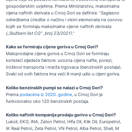
gospodarskim uvjetima. Prema Ministarstvu, maksimalna
cijena naftnih derivata u Crnoj Gori se definira: “
Saglasno
odredbama Uredbe o načinu i visini elemenata na osnovu
kojih se formiraju maksimalne cijene naftnih derivata
(„Službeni list CG“ ,broj 23/2021)
.”
Kako se formiraju cijene goriva u Crnoj Gori?
Maloprodajne cijene goriva u Crnoj Gori se formiraju
koristeći sljedeće faktore: uvozna cijena nafte, porezi,
troškovi transporta i marža trgovaca (benzinskih postaja).
Svaki od ovih faktora ima veći ili manji udio u cijeni goriva.
Koliko benzinskih pumpi se nalazi u Crnoj Gori?
Prema
podacima iz 2020. godine
, u Crnoj Gori je
funkcionalno oko 120 benzinskih postaja.
Koliko naftnih kompanija prodaju gorivo u Crnoj Gori?
Lukoil, EKO, INA, Zaton Petrol, Hifa Oil, Klik Oil, Europetrol,
IK Real Petrol, Zeta Petrol, VN Petrol, Alba Petrol, Shell, M