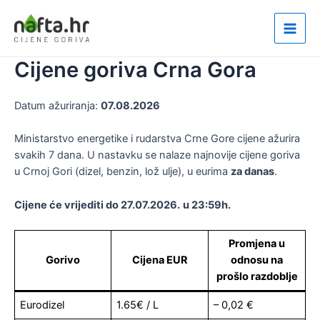
Skip
to
Main
content
Cijene goriva Crna Gora
Men
Datum ažuriranja:
07.08.2026
Ministarstvo energetike i rudarstva Crne Gore cijene ažurira
svakih 7 dana. U nastavku se nalaze najnovije cijene goriva
u Crnoj Gori (dizel, benzin, lož ulje), u eurima
za danas
.
Cijene će vrijediti do 27.07.2026.
u 23:59h.
Promjena u
Gorivo
Cijena EUR
odnosu na
prošlo razdoblje
Eurodizel
1.65€ / L
– 0,02 €