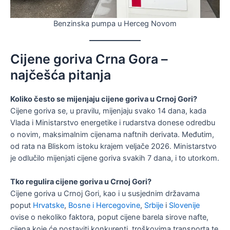
Benzinska pumpa u Herceg Novom
Cijene goriva Crna Gora –
najčešća pitanja
Koliko često se mijenjaju cijene goriva u Crnoj Gori?
Cijene goriva se, u pravilu, mijenjaju svako 14 dana, kada
Vlada i Ministarstvo energetike i rudarstva donese odredbu
o novim, maksimalnim cijenama naftnih derivata. Međutim,
od rata na Bliskom istoku krajem veljače 2026. Ministarstvo
je odlučilo mijenjati cijene goriva svakih 7 dana, i to utorkom.
Tko regulira cijene goriva u Crnoj Gori?
Cijene goriva u Crnoj Gori, kao i u susjednim državama
poput
Hrvatske
,
Bosne i Hercegovine
,
Srbije
i
Slovenije
ovise o nekoliko faktora, poput cijene barela sirove nafte,
cijena koje će postaviti konkurenti, troškovima transporta te