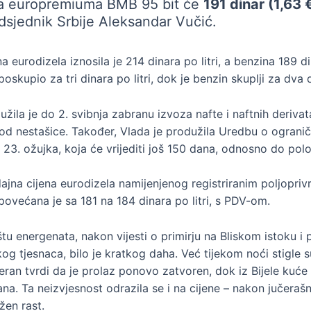
na europremiuma BMB 95 bit će
191 dinar (1,63 
edsjednik Srbije Aleksandar Vučić.
na eurodizela iznosila je 214 dinara po litri, a benzina 189 di
poskupio za tri dinara po litri, dok je benzin skuplji za dva 
užila je do 2. svibnja zabranu izvoza nafte i naftnih derivat
od nestašice. Također, Vlada je produžila Uredbu o ogranič
 23. ožujka, koja će vrijediti još 150 dana, odnosno do pol
ajna cijena eurodizela namijenjenog registriranim poljopri
ovećana je sa 181 na 184 dinara po litri, s PDV-om.
štu energenata, nakon vijesti o primirju na Bliskom istoku 
g tjesnaca, bilo je kratkog daha. Već tijekom noći stigle 
eran tvrdi da je prolaz ponovo zatvoren, dok iz Bijele kuće
a. Ta neizvjesnost odrazila se i na cijene – nakon jučerašn
žen rast.