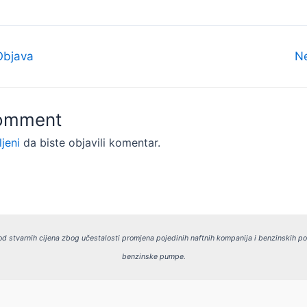
Objava
N
Comment
ljeni
da biste objavili komentar.
d stvarnih cijena zbog učestalosti promjena pojedinih naftnih kompanija i benzinskih p
benzinske pumpe.