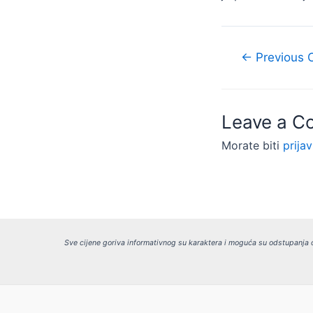
Navigacija
←
Previous 
objava
Leave a 
Morate biti
prijav
Sve cijene goriva informativnog su karaktera i moguća su odstupanja o