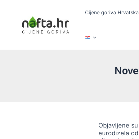
Skip
to
Cijene goriva Hrvatska
content
Nove 
Objavljene s
eurodizela od