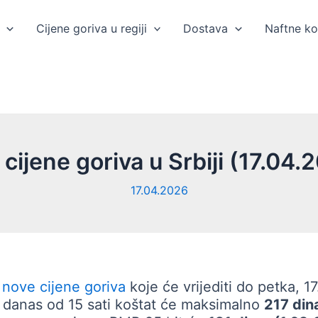
Cijene goriva u regiji
Dostava
Naftne k
cijene goriva u Srbiji (17.04.
17.04.2026
u
nove cijene goriva
koje će vrijediti do petka, 17.
 danas od 15 sati koštat će maksimalno
217 din