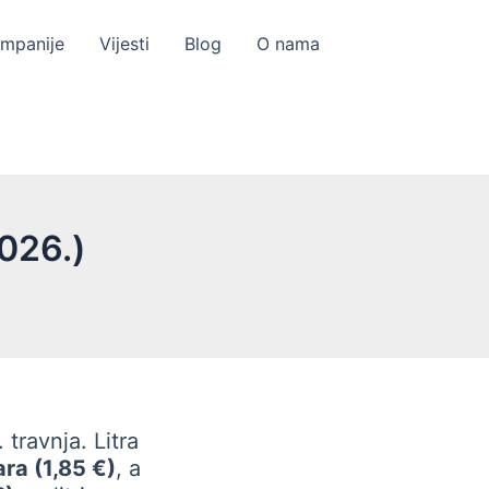
ompanije
Vijesti
Blog
O nama
2026.)
 travnja. Litra
ara (1,85 €)
, a