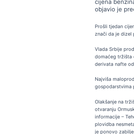
cijena benzi
objavio je pr
Prošli tjedan cije
znači da je dizel 
Vlada Srbije prod
domaćeg tržišta 
derivata nafte od
Najviša maloprod
gospodarstvima p
Olakšanje na trži
otvaranju Ormusko
informacije – Teh
plovidba nesmetan
je ponovo zabilje