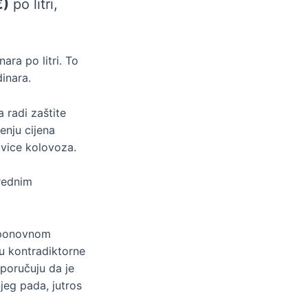
€)
po litri,
nara po litri. To
dinara.
a radi zaštite
enju cijena
ovice kolovoza.
vrednim
i ponovnom
su kontradiktorne
 poručuju da je
jeg pada, jutros