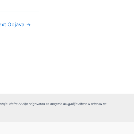
ext Objava
→
ostaja.
Nafta.hr nije odgovorna za moguće drugačije cijene u odnosu na