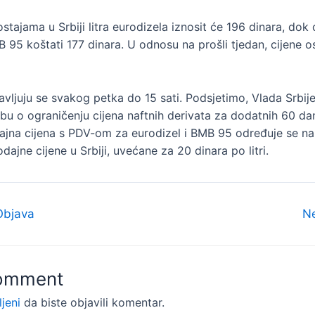
tajama u Srbiji litra eurodizela iznosit će 196 dinara, dok 
95 koštati 177 dinara. U odnosu na prošli tjedan, cijene o
avljuju se svakog petka do 15 sati. Podsjetimo, Vlada Srbije
bu o ograničenju cijena naftnih derivata za dodatnih 60 da
ajna cijena s PDV-om za eurodizel i BMB 95 određuje se na
dajne cijene u Srbiji, uvećane za 20 dinara po litri.
Objava
N
Comment
ljeni
da biste objavili komentar.