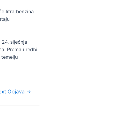
će litra benzina
staju
 24. siječnja
na. Prema uredbi,
 temelju
ext Objava
→