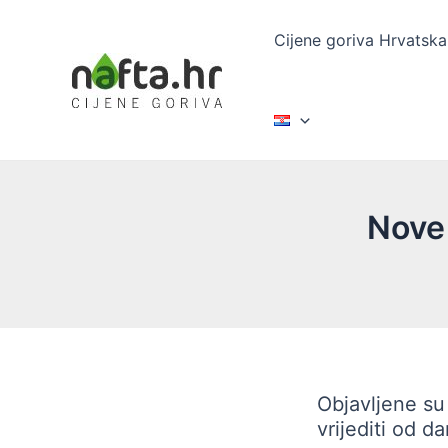
Skip
to
Cijene goriva Hrvatska
content
Nove 
Objavljene s
vrijediti od d