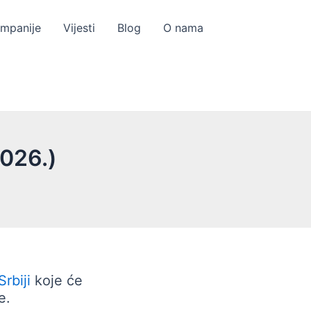
ompanije
Vijesti
Blog
O nama
2026.)
rbiji
koje će
e.