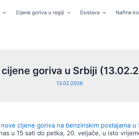
Cijene goriva u regiji
Dostava
Naftne k
cijene goriva u Srbiji (13.02.
13.02.2026
u
nove cijene goriva na benzinskim postajama u S
anas u 15 sati do petka, 20. veljače, u isto vrijem