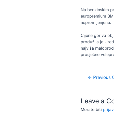
Na benzinskim pos
europremium BMB 
nepromijenjene.
Cijene goriva obj
produžila je Ured
najviša maloprod
prosječne velepro
Navigacija
←
Previous 
objava
Leave a 
Morate biti
prijav