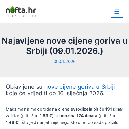
Skip
to
Main
content
Men
Najavljene nove cijene goriva u
Srbiji (09.01.2026.)
09.01.2026
Objavljene su
nove cijene goriva u Srbiji
koje će vrijediti do 16. siječnja 2026.
Maksimalna maloprodajna cijena
evrodizela
bit će
191 dinar
za litar
(približno
1,63 €
), a
benzina
174 dinara
(približno
1,48 €
), što je dinar jeftinije nego što smo do sada plaćali.