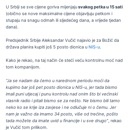
U Srbiji se sve cijene goriva mijenjaju
svakog petka u 15 sati
(obično se nove maksimalne cijene objavljuju petkom i
stupaju na snagu odmah ili sljedećeg dana, a vrijede tjedan
dana).
Predsjednik Srbije Aleksandar Vučić najavio je za Božić da
država planira kupiti još 5 posto dionica u
NIS-u
.
Kako je rekao, na taj način će steći veću kontrolnu moć nad
tom kompanijom.
“Ja se nadam da ćemo u narednom periodu moći da
kupimo bar još pet posto dionica u NIS-u, jer tada bismo
imali puni utjecaj i punu kontrolu nad onim što bi većinski
vlasnik radio i pitali bismo se za nešto. Ne bismo bili tamo
neko ko se krije iza zavjese i ne odlučuje ni o čemu. Jer
nam je važno da imamo 34 posto, više od trećine, pošto
tada možete da imate uvid u financije i u sve drugo”
, rekao
je Vučić tom prilikom.