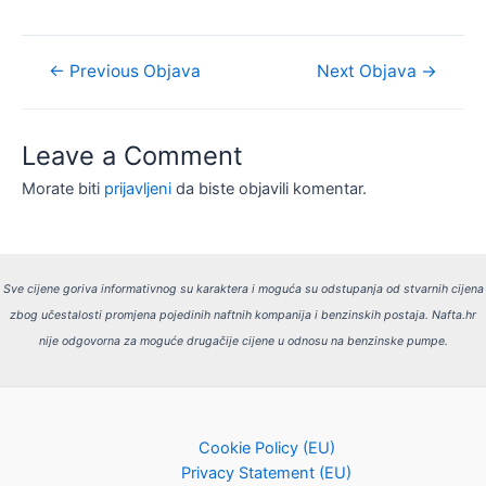
Navigacija
←
Previous Objava
Next Objava
→
objava
Leave a Comment
Morate biti
prijavljeni
da biste objavili komentar.
Sve cijene goriva informativnog su karaktera i moguća su odstupanja od stvarnih cijena
zbog učestalosti promjena pojedinih naftnih kompanija i benzinskih postaja.
Nafta.hr
nije odgovorna za moguće drugačije cijene u odnosu na benzinske pumpe.
Cookie Policy (EU)
Privacy Statement (EU)