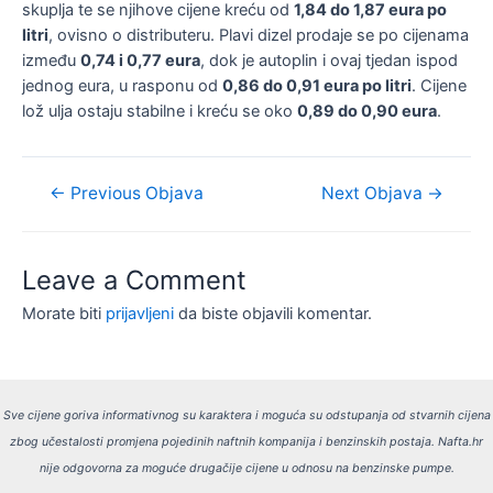
skuplja te se njihove cijene kreću od
1,84 do 1,87 eura po
litri
, ovisno o distributeru. Plavi dizel prodaje se po cijenama
između
0,74 i 0,77 eura
, dok je autoplin i ovaj tjedan ispod
jednog eura, u rasponu od
0,86 do 0,91 eura po litri
. Cijene
lož ulja ostaju stabilne i kreću se oko
0,89 do 0,90 eura
.
Navigacija
←
Previous Objava
Next Objava
→
objava
Leave a Comment
Morate biti
prijavljeni
da biste objavili komentar.
Sve cijene goriva informativnog su karaktera i moguća su odstupanja od stvarnih cijena
zbog učestalosti promjena pojedinih naftnih kompanija i benzinskih postaja.
Nafta.hr
nije odgovorna za moguće drugačije cijene u odnosu na benzinske pumpe.