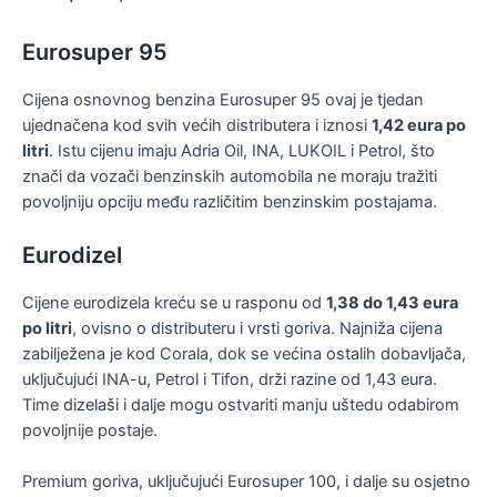
Eurosuper 95
Cijena osnovnog benzina Eurosuper 95 ovaj je tjedan
ujednačena kod svih većih distributera i iznosi
1,42 eura po
litri
. Istu cijenu imaju Adria Oil, INA, LUKOIL i Petrol, što
znači da vozači benzinskih automobila ne moraju tražiti
povoljniju opciju među različitim benzinskim postajama.
Eurodizel
Cijene eurodizela kreću se u rasponu od
1,38 do 1,43 eura
po litri
, ovisno o distributeru i vrsti goriva. Najniža cijena
zabilježena je kod Corala, dok se većina ostalih dobavljača,
uključujući INA-u, Petrol i Tifon, drži razine od 1,43 eura.
Time dizelaši i dalje mogu ostvariti manju uštedu odabirom
povoljnije postaje.
Premium goriva, uključujući Eurosuper 100, i dalje su osjetno