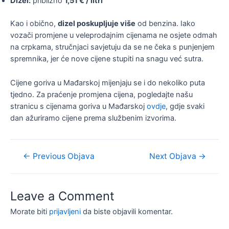
Dizel:
približno
1,51 € / litri
Kao i obično,
dizel poskupljuje više
od benzina. Iako
vozači promjene u veleprodajnim cijenama ne osjete odmah
na crpkama, stručnjaci savjetuju da se ne čeka s punjenjem
spremnika, jer će nove cijene stupiti na snagu već sutra.
Cijene goriva u Mađarskoj mijenjaju se i do nekoliko puta
tjedno. Za praćenje promjena cijena, pogledajte našu
stranicu s cijenama goriva u Mađarskoj
ovdje
, gdje svaki
dan ažuriramo cijene prema službenim izvorima.
Navigacija
←
Previous Objava
Next Objava
→
objava
Leave a Comment
Morate biti
prijavljeni
da biste objavili komentar.