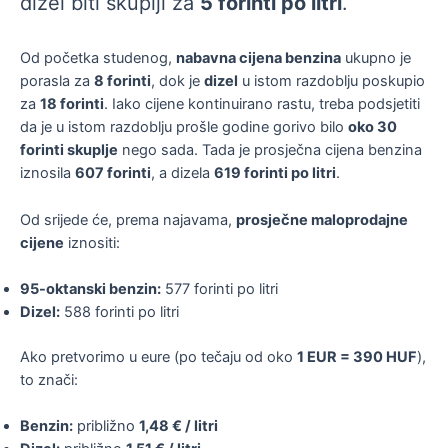
dizel biti skuplji za
5 forinti po litri
.
Od početka studenog,
nabavna cijena benzina
ukupno je
porasla za
8 forinti
, dok je
dizel
u istom razdoblju poskupio
za
18 forinti
. Iako cijene kontinuirano rastu, treba podsjetiti
da je u istom razdoblju prošle godine gorivo bilo
oko 30
forinti skuplje
nego sada. Tada je prosječna cijena benzina
iznosila
607 forinti
, a dizela
619 forinti po litri
.
Od srijede će, prema najavama,
prosječne maloprodajne
cijene
iznositi:
95-oktanski benzin:
577 forinti po litri
Dizel:
588 forinti po litri
Ako pretvorimo u eure (po tečaju od oko
1 EUR = 390 HUF
),
to znači:
Benzin:
približno
1,48 € / litri