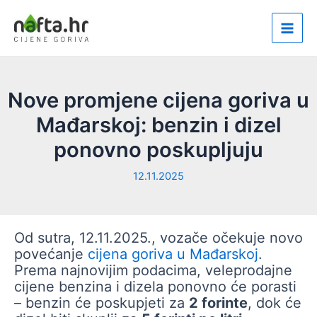
Skip
to
Main
content
Men
Nove promjene cijena goriva u
Mađarskoj: benzin i dizel
ponovno poskupljuju
12.11.2025
Od sutra, 12.11.2025., vozače očekuje novo
povećanje
cijena goriva u Mađarskoj
.
Prema najnovijim podacima, veleprodajne
cijene benzina i dizela ponovno će porasti
– benzin će poskupjeti za
2 forinte
, dok će