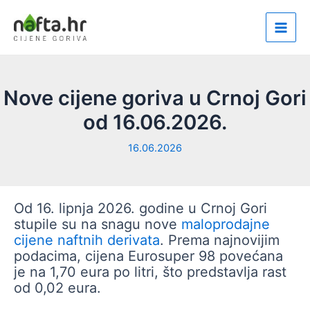
Skip
to
Main
content
Men
Nove cijene goriva u Crnoj Gori
od 16.06.2026.
16.06.2026
Od 16. lipnja 2026. godine u Crnoj Gori
stupile su na snagu nove
maloprodajne
cijene naftnih derivata
. Prema najnovijim
podacima, cijena Eurosuper 98 povećana
je na 1,70 eura po litri, što predstavlja rast
od 0,02 eura.