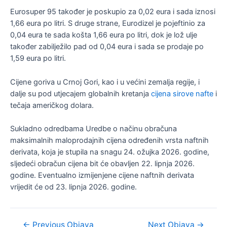
Eurosuper 95 također je poskupio za 0,02 eura i sada iznosi
1,66 eura po litri. S druge strane, Eurodizel je pojeftinio za
0,04 eura te sada košta 1,66 eura po litri, dok je lož ulje
također zabilježilo pad od 0,04 eura i sada se prodaje po
1,59 eura po litri.
Cijene goriva u Crnoj Gori, kao i u većini zemalja regije, i
dalje su pod utjecajem globalnih kretanja
cijena sirove nafte
i
tečaja američkog dolara.
Sukladno odredbama Uredbe o načinu obračuna
maksimalnih maloprodajnih cijena određenih vrsta naftnih
derivata, koja je stupila na snagu 24. ožujka 2026. godine,
sljedeći obračun cijena bit će obavljen 22. lipnja 2026.
godine. Eventualno izmijenjene cijene naftnih derivata
vrijedit će od 23. lipnja 2026. godine.
Navigacija
←
Previous Objava
Next Objava
→