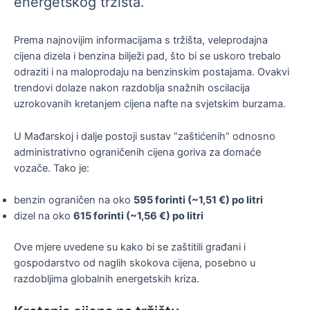
energetskog tržišta.
Prema najnovijim informacijama s tržišta, veleprodajna
cijena dizela i benzina bilježi pad, što bi se uskoro trebalo
odraziti i na maloprodaju na benzinskim postajama. Ovakvi
trendovi dolaze nakon razdoblja snažnih oscilacija
uzrokovanih kretanjem cijena nafte na svjetskim burzama.
U Mađarskoj i dalje postoji sustav “zaštićenih” odnosno
administrativno ograničenih cijena goriva za domaće
vozače. Tako je:
benzin ograničen na oko
595 forinti (~1,51 €) po litri
dizel na oko
615 forinti (~1,56 €) po litri
Ove mjere uvedene su kako bi se zaštitili građani i
gospodarstvo od naglih skokova cijena, posebno u
razdobljima globalnih energetskih kriza.