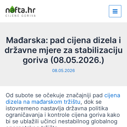
Skip
to
Main
content
Men
Mađarska: pad cijena dizela i
državne mjere za stabilizaciju
goriva (08.05.2026.)
08.05.2026
Od subote se očekuje značajniji pad
cijena
dizela na mađarskom tržištu
, dok se
istovremeno nastavlja državna politika
ograničavanja i kontrole cijena goriva kako
bi se ublažili učinci nestabilnog globalnog