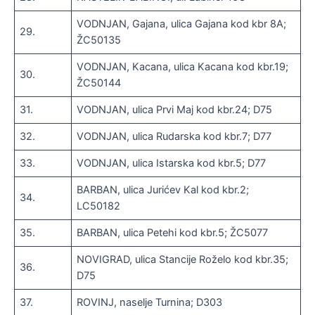
VODNJAN, Gajana, ulica Gajana kod kbr 8A;
29.
ŽC50135
VODNJAN, Kacana, ulica Kacana kod kbr.19;
30.
ŽC50144
31.
VODNJAN, ulica Prvi Maj kod kbr.24; D75
32.
VODNJAN, ulica Rudarska kod kbr.7; D77
33.
VODNJAN, ulica Istarska kod kbr.5; D77
BARBAN, ulica Jurićev Kal kod kbr.2;
34.
LC50182
35.
BARBAN, ulica Petehi kod kbr.5; ŽC5077
NOVIGRAD, ulica Stancije Roželo kod kbr.35;
36.
D75
37.
ROVINJ, naselje Turnina; D303