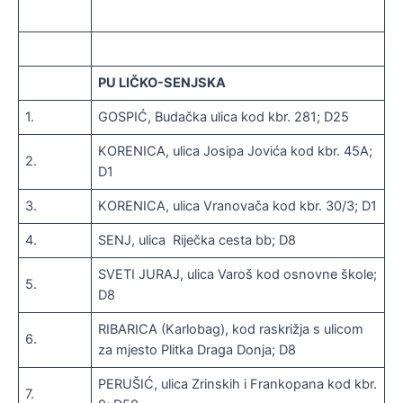
PU LIČKO-SENJSKA
1.
GOSPIĆ, Budačka ulica kod kbr. 281; D25
KORENICA, ulica Josipa Jovića kod kbr. 45A;
2.
D1
3.
KORENICA, ulica Vranovača kod kbr. 30/3; D1
4.
SENJ, ulica Riječka cesta bb; D8
SVETI JURAJ, ulica Varoš kod osnovne škole;
5.
D8
RIBARICA (Karlobag), kod raskrižja s ulicom
6.
za mjesto Plitka Draga Donja; D8
PERUŠIĆ, ulica Zrinskih i Frankopana kod kbr.
7.