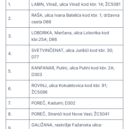
1.
LABIN, Vinež, ulica Vinež kod kbr. 14; ŽC5081
RAŠA, ulica Ivana Batelića kod kbr. 1; državna
2.
cesta D66
LOBORIKA, Marčana, ulica Loborika kod
3.
kbr.25A; D66
SVETVINČENAT, ulica Jurišići kod kbr. 30;
4.
D77
KANFANAR, Putini, ulica Putini kod kbr. 2A;
5.
D303
ROVINJ, ulica Kokuletovica kod kbr. 91;
6.
ŽC5096
7.
POREČ, Kadumi; D302
8.
POREČ, Stranići kod Nove Vasi; ŽC5041
GALIŽANA, raskrižje Fažanska ulica-
9.