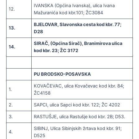
IVANSKA (Općina Ivanska), ulica Ivana
12.
Mažuranića kod kbr.101; ŽC3084
BJELOVAR, Slavonska cesta kod kbr. 77;
13.
D28
SIRAČ, (Općina Sirač), Branimirova ulica
14.
kod kbr. 23; ŽC 3172
PU BRODSKO-POSAVSKA
KOVAČEVAC, ulica Kovačevac kod kbr. 84;
1.
ŽC4158
2.
SAPCI, ulica Sapci kod kbr. 122; ŽC 4202
3.
RASTUŠJE, ulica Rastušje kod kbr. 2B; D53.
SIBINJ, Ulica Sibinjskih žrtava kod kbr. 91;
4.
D525