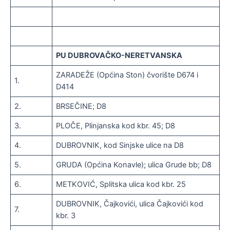
PU DUBROVAČKO-NERETVANSKA
ZARADEŽE (Općina Ston) čvorište D674 i
1.
D414
2.
BRSEČINE; D8
3.
PLOČE, Plinjanska kod kbr. 45; D8
4.
DUBROVNIK, kod Sinjske ulice na D8
5.
GRUDA (Općina Konavle); ulica Grude bb; D8
6.
METKOVIĆ, Splitska ulica kod kbr. 25
DUBROVNIK, Čajkovići, ulica Čajkovići kod
7.
kbr. 3