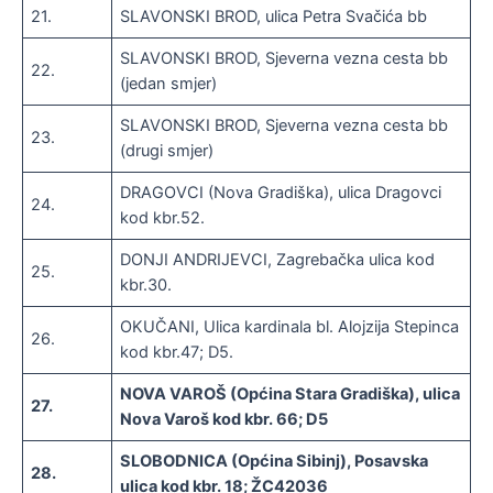
21.
SLAVONSKI BROD, ulica Petra Svačića bb
SLAVONSKI BROD, Sjeverna vezna cesta bb
22.
(jedan smjer)
SLAVONSKI BROD, Sjeverna vezna cesta bb
23.
(drugi smjer)
DRAGOVCI (Nova Gradiška), ulica Dragovci
24.
kod kbr.52.
DONJI ANDRIJEVCI, Zagrebačka ulica kod
25.
kbr.30.
OKUČANI, Ulica kardinala bl. Alojzija Stepinca
26.
kod kbr.47; D5.
NOVA VAROŠ (Općina Stara Gradiška), ulica
27.
Nova Varoš kod kbr. 66; D5
SLOBODNICA (Općina Sibinj), Posavska
28.
ulica kod kbr. 18; ŽC42036