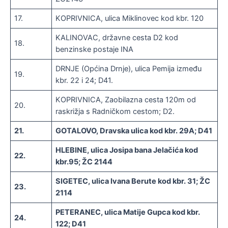
17.
KOPRIVNICA, ulica Miklinovec kod kbr. 120
KALINOVAC, državne cesta D2 kod
18.
benzinske postaje INA
DRNJE (Općina Drnje), ulica Pemija između
19.
kbr. 22 i 24; D41.
KOPRIVNICA, Zaobilazna cesta 120m od
20.
raskrižja s Radničkom cestom; D2.
21.
GOTALOVO, Dravska ulica kod kbr. 29A; D41
HLEBINE, ulica Josipa bana Jelačića kod
22.
kbr.95; ŽC 2144
SIGETEC, ulica Ivana Berute kod kbr. 31; ŽC
23.
2114
PETERANEC, ulica Matije Gupca kod kbr.
24.
122; D41