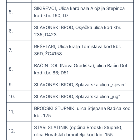
SIKIREVCI, Ulica kardinala Alojzija Stepinca
5.
kod kbr. 160; D7
SLAVONSKI BROD, Osječka ulica kod kbr.
6.
235; D423
REŠETARI, Ulica kralja Tomislava kod kbr.
7.
36D, ŽC4158
BAĆIN DOL (Nova Gradiška), ulica Baćin Dol
8.
kod kbr. 86; D51
9.
SLAVONSKI BROD, Splavarska ulica „sjever“
10.
SLAVONSKI BROD, Splavarska ulica „jug“
BRODSKI STUPNIK, ulica Stjepana Radića kod
11.
kbr. 125
STARI SLATINIK (općina Brodski Stupnik),
12.
ulica Hrvatskih branitelja kod kbr. 155