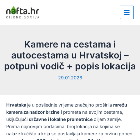
Skip
to
Main
content
Men
Kamere na cestama i
autocestama u Hrvatskoj –
potpuni vodič + popis lokacija
29.01.2026
Hrvatska
je u posljednje vrijeme značajno proširila
mrežu
kamera za nadzor brzine
i prometa na svojim cestama,
uključujući
državne i lokalne prometnice
diljem zemlje.
Prema najnovijim podacima, broj lokacija na kojima se
nalaze kućišta u koja se postavljaju kamere za brzinu popeo