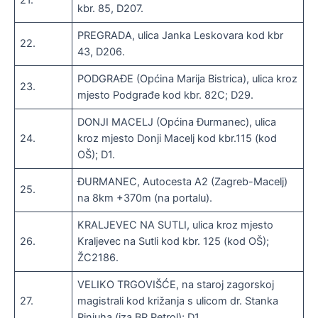
21.
kbr. 85, D207.
PREGRADA, ulica Janka Leskovara kod kbr
22.
43, D206.
PODGRAĐE (Općina Marija Bistrica), ulica kroz
23.
mjesto Podgrađe kod kbr. 82C; D29.
DONJI MACELJ (Općina Đurmanec), ulica
24.
kroz mjesto Donji Macelj kod kbr.115 (kod
OŠ); D1.
ĐURMANEC, Autocesta A2 (Zagreb-Macelj)
25.
na 8km +370m (na portalu).
KRALJEVEC NA SUTLI, ulica kroz mjesto
26.
Kraljevec na Sutli kod kbr. 125 (kod OŠ);
ŽC2186.
VELIKO TRGOVIŠĆE, na staroj zagorskoj
27.
magistrali kod križanja s ulicom dr. Stanka
Pinjuha (iza BP Petrol); D1