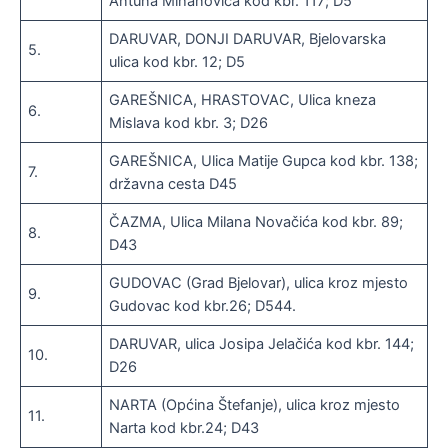
Antuna Mihanovića kod kbr. 117; D5
DARUVAR, DONJI DARUVAR, Bjelovarska
5.
ulica kod kbr. 12; D5
GAREŠNICA, HRASTOVAC, Ulica kneza
6.
Mislava kod kbr. 3; D26
GAREŠNICA, Ulica Matije Gupca kod kbr. 138;
7.
državna cesta D45
ČAZMA, Ulica Milana Novačića kod kbr. 89;
8.
D43
GUDOVAC (Grad Bjelovar), ulica kroz mjesto
9.
Gudovac kod kbr.26; D544.
DARUVAR, ulica Josipa Jelačića kod kbr. 144;
10.
D26
NARTA (Općina Štefanje), ulica kroz mjesto
11.
Narta kod kbr.24; D43