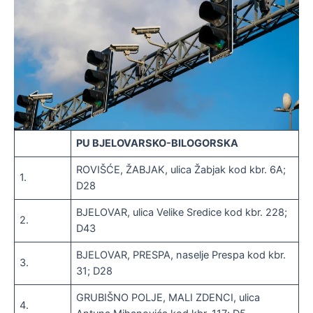
PU BJELOVARSKO-BILOGORSKA
ROVIŠĆE, ŽABJAK, ulica Žabjak kod kbr. 6A;
1.
D28
BJELOVAR, ulica Velike Sredice kod kbr. 228;
2.
D43
BJELOVAR, PRESPA, naselje Prespa kod kbr.
3.
31; D28
GRUBIŠNO POLJE, MALI ZDENCI, ulica
4.