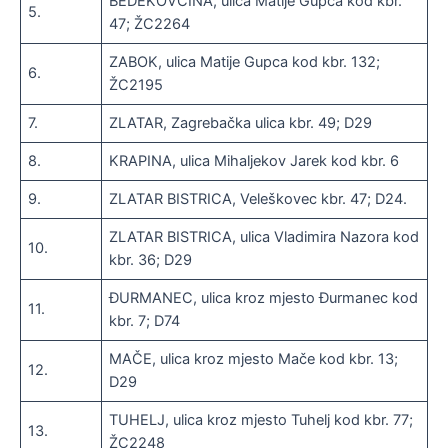
BEDEKOVČINA, ulica Matije Gupca kod kbr.
5.
47; ŽC2264
ZABOK, ulica Matije Gupca kod kbr. 132;
6.
ŽC2195
7.
ZLATAR, Zagrebačka ulica kbr. 49; D29
8.
KRAPINA, ulica Mihaljekov Jarek kod kbr. 6
9.
ZLATAR BISTRICA, Veleškovec kbr. 47; D24.
ZLATAR BISTRICA, ulica Vladimira Nazora kod
10.
kbr. 36; D29
ĐURMANEC, ulica kroz mjesto Đurmanec kod
11.
kbr. 7; D74
MAČE, ulica kroz mjesto Mače kod kbr. 13;
12.
D29
TUHELJ, ulica kroz mjesto Tuhelj kod kbr. 77;
13.
ŽC2248