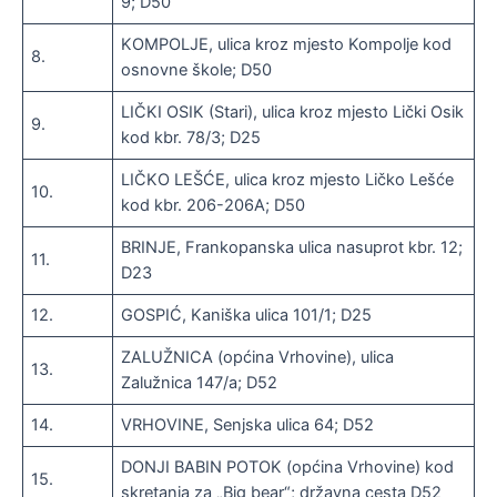
9; D50
KOMPOLJE, ulica kroz mjesto Kompolje kod
8.
osnovne škole; D50
LIČKI OSIK (Stari), ulica kroz mjesto Lički Osik
9.
kod kbr. 78/3; D25
LIČKO LEŠĆE, ulica kroz mjesto Ličko Lešće
10.
kod kbr. 206-206A; D50
BRINJE, Frankopanska ulica nasuprot kbr. 12;
11.
D23
12.
GOSPIĆ, Kaniška ulica 101/1; D25
ZALUŽNICA (općina Vrhovine), ulica
13.
Zalužnica 147/a; D52
14.
VRHOVINE, Senjska ulica 64; D52
DONJI BABIN POTOK (općina Vrhovine) kod
15.
skretanja za „Big bear“; državna cesta D52