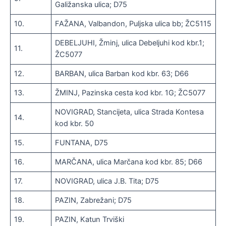
Galižanska ulica; D75
10.
FAŽANA, Valbandon, Puljska ulica bb; ŽC5115
DEBELJUHI, Žminj, ulica Debeljuhi kod kbr.1;
11.
ŽC5077
12.
BARBAN, ulica Barban kod kbr. 63; D66
13.
ŽMINJ, Pazinska cesta kod kbr. 1G; ŽC5077
NOVIGRAD, Stancijeta, ulica Strada Kontesa
14.
kod kbr. 50
15.
FUNTANA, D75
16.
MARČANA, ulica Marčana kod kbr. 85; D66
17.
NOVIGRAD, ulica J.B. Tita; D75
18.
PAZIN, Zabrežani; D75
19.
PAZIN, Katun Trviški