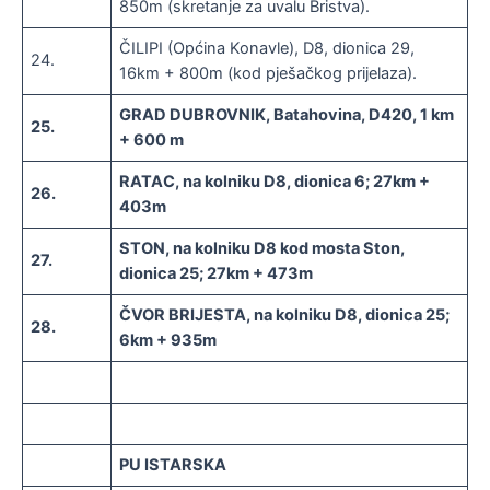
850m (skretanje za uvalu Bristva).
ČILIPI (Općina Konavle), D8, dionica 29,
24.
16km + 800m (kod pješačkog prijelaza).
GRAD DUBROVNIK, Batahovina, D420, 1 km
25.
+ 600 m
RATAC, na kolniku D8, dionica 6; 27km +
26.
403m
STON, na kolniku D8 kod mosta Ston,
27.
dionica 25; 27km + 473m
ČVOR BRIJESTA, na kolniku D8, dionica 25;
28.
6km + 935m
PU ISTARSKA