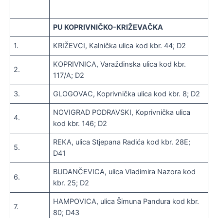
PU KOPRIVNIČKO-KRIŽEVAČKA
1.
KRIŽEVCI, Kalnička ulica kod kbr. 44; D2
KOPRIVNICA, Varaždinska ulica kod kbr.
2.
117/A; D2
3.
GLOGOVAC, Koprivnička ulica kod kbr. 8; D2
NOVIGRAD PODRAVSKI, Koprivnička ulica
4.
kod kbr. 146; D2
REKA, ulica Stjepana Radića kod kbr. 28E;
5.
D41
BUDANČEVICA, ulica Vladimira Nazora kod
6.
kbr. 25; D2
HAMPOVICA, ulica Šimuna Pandura kod kbr.
7.
80; D43