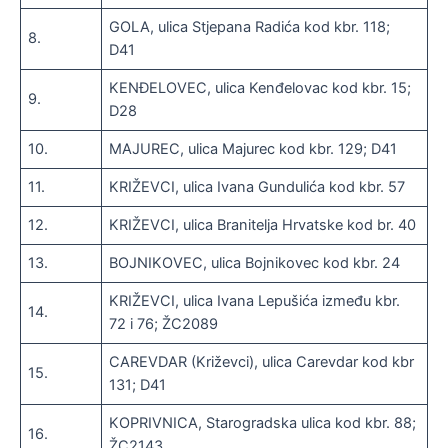
GOLA, ulica Stjepana Radića kod kbr. 118;
8.
D41
KENĐELOVEC, ulica Kenđelovac kod kbr. 15;
9.
D28
10.
MAJUREC, ulica Majurec kod kbr. 129; D41
11.
KRIŽEVCI, ulica Ivana Gundulića kod kbr. 57
12.
KRIŽEVCI, ulica Branitelja Hrvatske kod br. 40
13.
BOJNIKOVEC, ulica Bojnikovec kod kbr. 24
KRIŽEVCI, ulica Ivana Lepušića između kbr.
14.
72 i 76; ŽC2089
CAREVDAR (Križevci), ulica Carevdar kod kbr
15.
131; D41
KOPRIVNICA, Starogradska ulica kod kbr. 88;
16.
ŽC2143