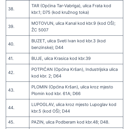
TAR (Općina Tar-Vabriga), ulica Frata kod
38.
kbr.1; D75 (kod kružnog toka)
MOTOVUN, ulica Kanal kod kbr.9 (kod OŠ);
39.
ŽC 5007
BUZET, ulica Sveti Ivan kod kbr.3 (kod
40.
benzinske); D44
41.
BUJE, ulica Krasica kod kbr.39
POTPIĆAN (Općina Kršan), Industrijska ulica
42.
kod kbr. 2; D64
PLOMIN (Općina Kršan), ulica kroz mjesto
43.
Plomin kod kbr. 61A; D66
LUPOGLAV, ulica kroz mjesto Lupoglav kod
44.
kbr.5 (kod OŠ); D44
45.
PAZIN, ulica Podberam kod kbr.48; D48.