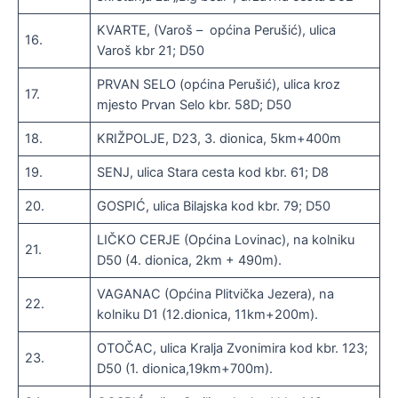
KVARTE, (Varoš – općina Perušić), ulica
16.
Varoš kbr 21; D50
PRVAN SELO (općina Perušić), ulica kroz
17.
mjesto Prvan Selo kbr. 58D; D50
18.
KRIŽPOLJE, D23, 3. dionica, 5km+400m
19.
SENJ, ulica Stara cesta kod kbr. 61; D8
20.
GOSPIĆ, ulica Bilajska kod kbr. 79; D50
LIČKO CERJE (Općina Lovinac), na kolniku
21.
D50 (4. dionica, 2km + 490m).
VAGANAC (Općina Plitvička Jezera), na
22.
kolniku D1 (12.dionica, 11km+200m).
OTOČAC, ulica Kralja Zvonimira kod kbr. 123;
23.
D50 (1. dionica,19km+700m).