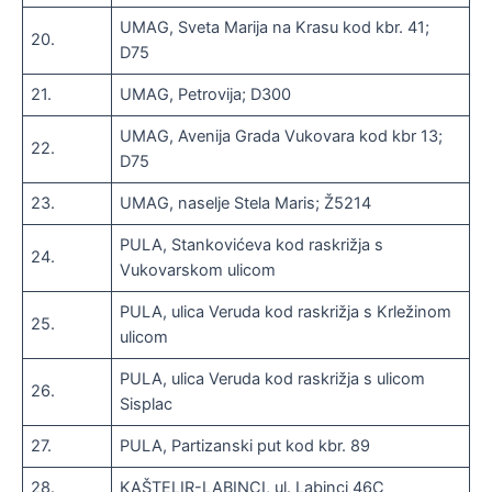
UMAG, Sveta Marija na Krasu kod kbr. 41;
20.
D75
21.
UMAG, Petrovija; D300
UMAG, Avenija Grada Vukovara kod kbr 13;
22.
D75
23.
UMAG, naselje Stela Maris; Ž5214
PULA, Stankovićeva kod raskrižja s
24.
Vukovarskom ulicom
PULA, ulica Veruda kod raskrižja s Krležinom
25.
ulicom
PULA, ulica Veruda kod raskrižja s ulicom
26.
Sisplac
27.
PULA, Partizanski put kod kbr. 89
28.
KAŠTELIR-LABINCI, ul. Labinci 46C