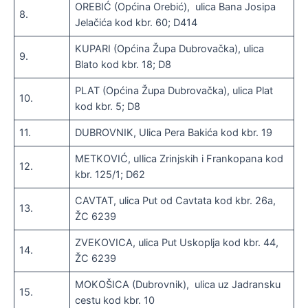
OREBIĆ (Općina Orebić), ulica Bana Josipa
8.
Jelačića kod kbr. 60; D414
KUPARI (Općina Župa Dubrovačka), ulica
9.
Blato kod kbr. 18; D8
PLAT (Općina Župa Dubrovačka), ulica Plat
10.
kod kbr. 5; D8
11.
DUBROVNIK, Ulica Pera Bakića kod kbr. 19
METKOVIĆ, uIlica Zrinjskih i Frankopana kod
12.
kbr. 125/1; D62
CAVTAT, ulica Put od Cavtata kod kbr. 26a,
13.
ŽC 6239
ZVEKOVICA, ulica Put Uskoplja kod kbr. 44,
14.
ŽC 6239
MOKOŠICA (Dubrovnik), ulica uz Jadransku
15.
cestu kod kbr. 10