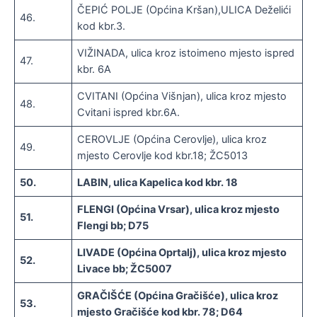
ČEPIĆ POLJE (Općina Kršan),ULICA Deželići
46.
kod kbr.3.
VIŽINADA, ulica kroz istoimeno mjesto ispred
47.
kbr. 6A
CVITANI (Općina Višnjan), ulica kroz mjesto
48.
Cvitani ispred kbr.6A.
CEROVLJE (Općina Cerovlje), ulica kroz
49.
mjesto Cerovlje kod kbr.18; ŽC5013
50.
LABIN, ulica Kapelica kod kbr. 18
FLENGI (Općina Vrsar), ulica kroz mjesto
51.
Flengi bb; D75
LIVADE (Općina Oprtalj), ulica kroz mjesto
52.
Livace bb; ŽC5007
GRAČIŠĆE (Općina Gračišće), ulica kroz
53.
mjesto Gračišće kod kbr. 78; D64