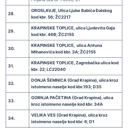
OROSLAVJE, Ulica Ljube Babića Đalskog
28.
kod kbr. 56; ŽC2217
KRAPINSKE TOPLICE, ulica Ljudevita Gaja
29.
kod kbr. 46B; ŽC2155
KRAPINSKE TOPLICE, ulica Antuna
30.
Mihanovića kod kbr. 3A; ŽC2155
KRAPINSKE TOPLICE, Zagrebačka ulica kod
31.
kbr. 22; LC22040
DONJA ŠEMNICA (Grad Krapina), ulica kroz
32.
istoimeno naselje kod kbr.193; D35
GORNJA PAČETINA (Grad Krapina), ulica
33.
kroz istoimeno naselje kod kbr. 34A
VELIKA VES (Grad Krapina), ulica kroz
34.
istoimeno naselje kod kbr. 6; D1