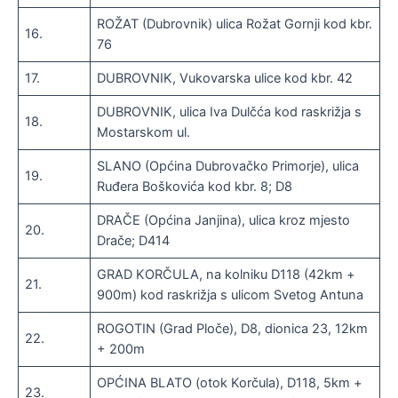
ROŽAT (Dubrovnik) ulica Rožat Gornji kod kbr.
16.
76
17.
DUBROVNIK, Vukovarska ulice kod kbr. 42
DUBROVNIK, ulica Iva Dulčća kod raskrižja s
18.
Mostarskom ul.
SLANO (Općina Dubrovačko Primorje), ulica
19.
Ruđera Boškovića kod kbr. 8; D8
DRAČE (Općina Janjina), ulica kroz mjesto
20.
Drače; D414
GRAD KORČULA, na kolniku D118 (42km +
21.
900m) kod raskrižja s ulicom Svetog Antuna
ROGOTIN (Grad Ploče), D8, dionica 23, 12km
22.
+ 200m
OPĆINA BLATO (otok Korčula), D118, 5km +
23.