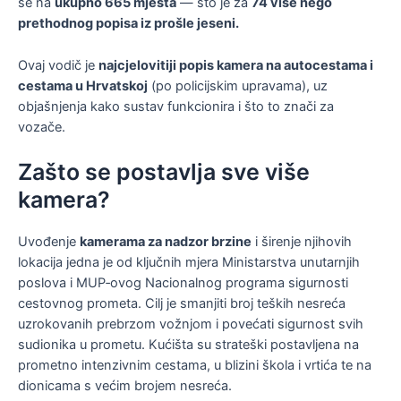
se na
ukupno 665 mjesta
— što je za
74 više nego
prethodnog popisa iz prošle jeseni.
Ovaj vodič je
najcjelovitiji popis kamera na autocestama i
cestama u Hrvatskoj
(po policijskim upravama), uz
objašnjenja kako sustav funkcionira i što to znači za
vozače.
Zašto se postavlja sve više
kamera?
Uvođenje
kamerama za nadzor brzine
i širenje njihovih
lokacija jedna je od ključnih mjera Ministarstva unutarnjih
poslova i MUP‑ovog Nacionalnog programa sigurnosti
cestovnog prometa. Cilj je smanjiti broj teških nesreća
uzrokovanih prebrzom vožnjom i povećati sigurnost svih
sudionika u prometu. Kućišta su strateški postavljena na
prometno intenzivnim cestama, u blizini škola i vrtića te na
dionicama s većim brojem nesreća.