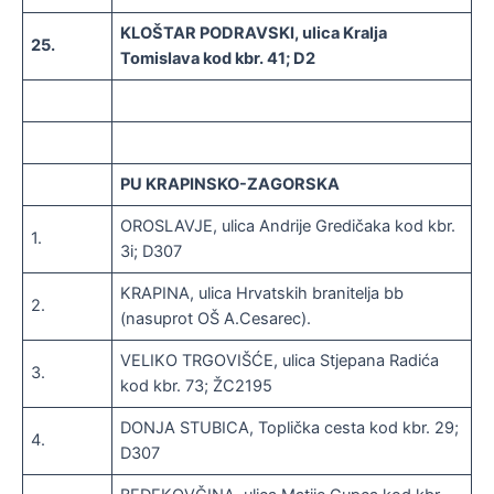
KLOŠTAR PODRAVSKI, ulica Kralja
25.
Tomislava kod kbr. 41; D2
PU KRAPINSKO-ZAGORSKA
OROSLAVJE, ulica Andrije Gredičaka kod kbr.
1.
3i; D307
KRAPINA, ulica Hrvatskih branitelja bb
2.
(nasuprot OŠ A.Cesarec).
VELIKO TRGOVIŠĆE, ulica Stjepana Radića
3.
kod kbr. 73; ŽC2195
DONJA STUBICA, Toplička cesta kod kbr. 29;
4.
D307