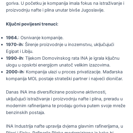
goriva. U početku je kompanija imala fokus na istraživanje i
proizvodnju nafte i plina unutar bivše Jugoslavije.
Ključni povijesni trenuci:
1964.
: Osnivanje kompanije.
1970-ih
: Širenje proizvodnje u inozemstvu, uključujući
Egipat i Libiju.
1990-ih
: Tijekom Domovinskog rata INA je igrala ključnu
ulogu u opskrbi energijom unatoč velikim izazovima.
2000-ih
: Kompanija ulazi u proces privatizacije. Mađarska
kompanija MOL postaje strateški partner i najveći dioničar.
Danas INA ima diversificirane poslovne aktivnosti,
uključujući istraživanje i proizvodnju nafte i plina, preradu u
modernim rafinerijama te prodaju goriva putem svoje mreže
benzinskih postaja.
INA Industrija nafte upravlja dvjema glavnim rafinerijama, u