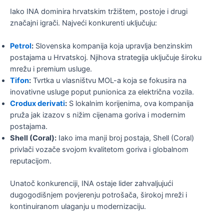
Iako INA dominira hrvatskim tržištem, postoje i drugi
značajni igrači. Najveći konkurenti uključuju:
Petrol
:
Slovenska kompanija koja upravlja benzinskim
postajama u Hrvatskoj. Njihova strategija uključuje široku
mrežu i premium usluge.
Tifon
:
Tvrtka u vlasništvu MOL-a koja se fokusira na
inovativne usluge poput punionica za električna vozila.
Crodux derivati
:
S lokalnim korijenima, ova kompanija
pruža jak izazov s nižim cijenama goriva i modernim
postajama.
Shell (Coral):
Iako ima manji broj postaja, Shell (Coral)
privlači vozače svojom kvalitetom goriva i globalnom
reputacijom.
Unatoč konkurenciji, INA ostaje lider zahvaljujući
dugogodišnjem povjerenju potrošača, širokoj mreži i
kontinuiranom ulaganju u modernizaciju.