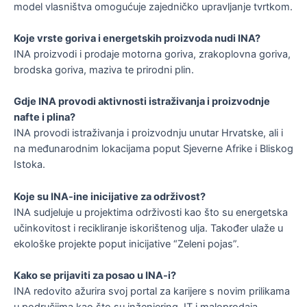
model vlasništva omogućuje zajedničko upravljanje tvrtkom​.
Koje vrste goriva i energetskih proizvoda nudi INA?
INA proizvodi i prodaje motorna goriva, zrakoplovna goriva,
brodska goriva, maziva te prirodni plin​.
Gdje INA provodi aktivnosti istraživanja i proizvodnje
nafte i plina?
INA provodi istraživanja i proizvodnju unutar Hrvatske, ali i
na međunarodnim lokacijama poput Sjeverne Afrike i Bliskog
Istoka​.
Koje su INA-ine inicijative za održivost?
INA sudjeluje u projektima održivosti kao što su energetska
učinkovitost i recikliranje iskorištenog ulja. Također ulaže u
ekološke projekte poput inicijative “Zeleni pojas”​.
Kako se prijaviti za posao u INA-i?
INA redovito ažurira svoj portal za karijere s novim prilikama
u područjima kao što su inženjering, IT i maloprodaja​