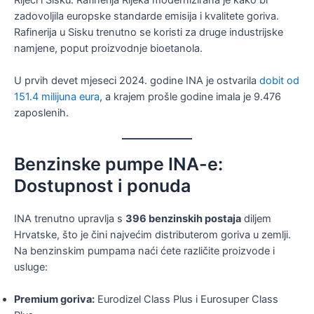
Rijeci i Sisku. Rafinerija Rijeka modernizirana je kako bi
zadovoljila europske standarde emisija i kvalitete goriva.
Rafinerija u Sisku trenutno se koristi za druge industrijske
namjene, poput proizvodnje bioetanola.
U prvih devet mjeseci 2024. godine INA je ostvarila
dobit od
151.4 milijuna eura
, a krajem prošle godine imala je 9.476
zaposlenih.
Benzinske pumpe INA-e:
Dostupnost i ponuda
INA trenutno upravlja s
396 benzinskih postaja
diljem
Hrvatske, što je čini najvećim distributerom goriva u zemlji.
Na benzinskim pumpama naći ćete različite proizvode i
usluge:
Premium goriva:
Eurodizel Class Plus i Eurosuper Class