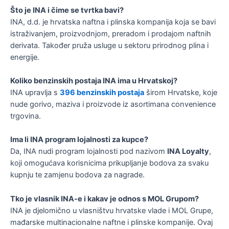
Što je INA i čime se tvrtka bavi?
INA, d.d. je hrvatska naftna i plinska kompanija koja se bavi
istraživanjem, proizvodnjom, preradom i prodajom naftnih
derivata. Također pruža usluge u sektoru prirodnog plina i
energije​.
Koliko benzinskih postaja INA ima u Hrvatskoj?
INA upravlja s
396 benzinskih postaja
širom Hrvatske, koje
nude gorivo, maziva i proizvode iz asortimana convenience
trgovina​.
Ima li INA program lojalnosti za kupce?
Da, INA nudi program lojalnosti pod nazivom
INA Loyalty
,
koji omogućava korisnicima prikupljanje bodova za svaku
kupnju te zamjenu bodova za nagrade​.
Tko je vlasnik INA-e i kakav je odnos s MOL Grupom?
INA je djelomično u vlasništvu hrvatske vlade i MOL Grupe,
mađarske multinacionalne naftne i plinske kompanije. Ovaj