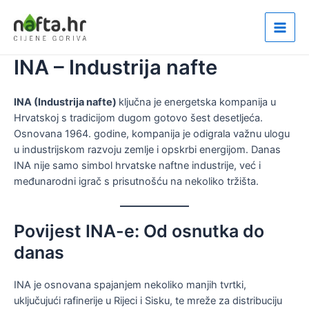
Skip
to
Main
content
INA – Industrija nafte
Men
INA (Industrija nafte)
ključna je energetska kompanija u
Hrvatskoj s tradicijom dugom gotovo šest desetljeća.
Osnovana 1964. godine, kompanija je odigrala važnu ulogu
u industrijskom razvoju zemlje i opskrbi energijom. Danas
INA nije samo simbol hrvatske naftne industrije, već i
međunarodni igrač s prisutnošću na nekoliko tržišta.
Povijest INA-e: Od osnutka do
danas
INA je osnovana spajanjem nekoliko manjih tvrtki,
uključujući rafinerije u Rijeci i Sisku, te mreže za distribuciju