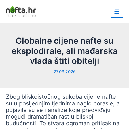
Skip
to
Main
content
Men
Globalne cijene nafte su
eksplodirale, ali mađarska
vlada štiti obitelji
27.03.2026
Zbog bliskoistočnog sukoba cijene nafte
su u posljednjim tjednima naglo porasle, a
pojavile su se i analize koje predviđaju
mogući dramatičan rast u bliskoj
budućnosti. To stvara ogroman pritisak na