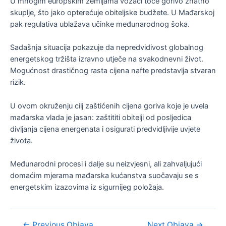
U mnogim europskim zemljama vozači toče gorivo znatno
skuplje, što jako opterećuje obiteljske budžete. U Mađarskoj
pak regulativa ublažava učinke međunarodnog šoka.
Sadašnja situacija pokazuje da nepredvidivost globalnog
energetskog tržišta izravno utječe na svakodnevni život.
Mogućnost drastičnog rasta cijena nafte predstavlja stvaran
rizik.
U ovom okruženju cilj zaštićenih cijena goriva koje je uvela
mađarska vlada je jasan: zaštititi obitelji od posljedica
divljanja cijena energenata i osigurati predvidljivije uvjete
života.
Međunarodni procesi i dalje su neizvjesni, ali zahvaljujući
domaćim mjerama mađarska kućanstva suočavaju se s
energetskim izazovima iz sigurnijeg položaja.
Navigacija
←
Previous Objava
Next Objava
→