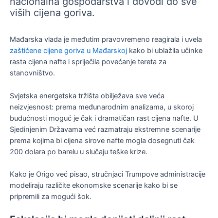
nacionalna gospodarstva i dovodi do sve
viših cijena goriva.
Mađarska vlada je međutim pravovremeno reagirala i uvela
zaštićene cijene goriva u Mađarskoj
kako bi ublažila učinke
rasta cijena nafte i spriječila povećanje tereta za
stanovništvo.
Svjetska energetska tržišta obilježava sve veća
neizvjesnost: prema međunarodnim analizama, u skoroj
budućnosti moguć je čak i dramatičan rast cijena nafte. U
Sjedinjenim Državama već razmatraju ekstremne scenarije
prema kojima bi cijena sirove nafte mogla dosegnuti čak
200 dolara po barelu u slučaju teške krize.
Kako je Origo već pisao, stručnjaci Trumpove administracije
modeliraju različite ekonomske scenarije kako bi se
pripremili za mogući šok.