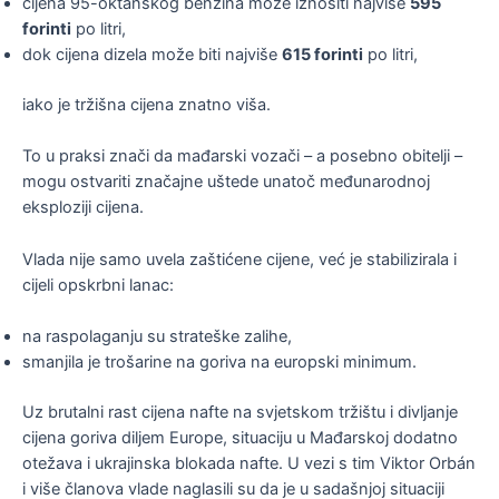
cijena 95-oktanskog benzina može iznositi najviše
595
forinti
po litri,
dok cijena dizela može biti najviše
615 forinti
po litri,
iako je tržišna cijena znatno viša.
To u praksi znači da mađarski vozači – a posebno obitelji –
mogu ostvariti značajne uštede unatoč međunarodnoj
eksploziji cijena.
Vlada nije samo uvela zaštićene cijene, već je stabilizirala i
cijeli opskrbni lanac:
na raspolaganju su strateške zalihe,
smanjila je trošarine na goriva na europski minimum.
Uz brutalni rast cijena nafte na svjetskom tržištu i divljanje
cijena goriva diljem Europe, situaciju u Mađarskoj dodatno
otežava i ukrajinska blokada nafte. U vezi s tim Viktor Orbán
i više članova vlade naglasili su da je u sadašnjoj situaciji