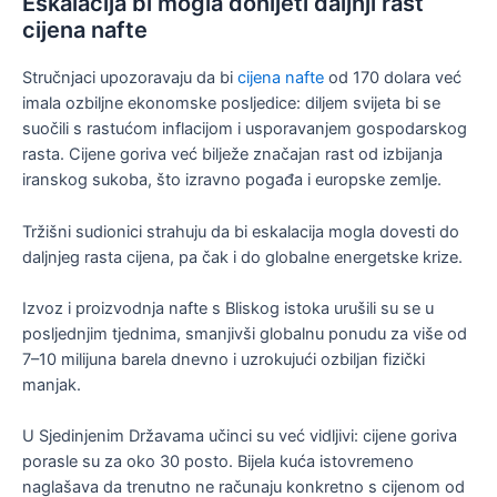
Eskalacija bi mogla donijeti daljnji rast
cijena nafte
Stručnjaci upozoravaju da bi
cijena nafte
od 170 dolara već
imala ozbiljne ekonomske posljedice: diljem svijeta bi se
suočili s rastućom inflacijom i usporavanjem gospodarskog
rasta. Cijene goriva već bilježe značajan rast od izbijanja
iranskog sukoba, što izravno pogađa i europske zemlje.
Tržišni sudionici strahuju da bi eskalacija mogla dovesti do
daljnjeg rasta cijena, pa čak i do globalne energetske krize.
Izvoz i proizvodnja nafte s Bliskog istoka urušili su se u
posljednjim tjednima, smanjivši globalnu ponudu za više od
7–10 milijuna barela dnevno i uzrokujući ozbiljan fizički
manjak.
U Sjedinjenim Državama učinci su već vidljivi: cijene goriva
porasle su za oko 30 posto. Bijela kuća istovremeno
naglašava da trenutno ne računaju konkretno s cijenom od