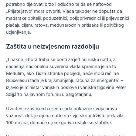
potrebno djelovati brzo i odlučno te da se naftovod
„Prijateljstvo“ mora otvoriti. Vlada također ne dopušta da
mađarske obitelji, poduzetnici, poljoprivrednici ili prijevoznici
plaćaju cijenu ratova, međunarodnih pritisaka ili političkog
ucjenjivanja.
Zaštita u neizvjesnom razdoblju
„I nakon izbora treba se boriti za jeftinu rusku naftu, a
sadašnja nacionalna suverena vlada spremna je na to.
Međutim, ako Tisza stranka pobijedi, neće moći reći ne
Bruxellesu i tada je kraj smanjenju računa za energente“ –
izjavio je ministar vanjskih poslova i vanjske trgovine Péter
Szijjártó na javnom forumu u Salgótarjánu.
Uvođenje zaštićenih cijena sada pokazuje svoju pravu
važnost: dok je cijena nafte na svjetskom tržištu prelazila i
100 dolara, domaće cijene goriva ostale su stabilne.