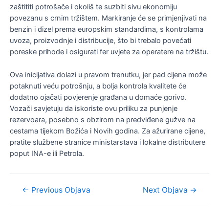
zaštititi potrošače i okoliš te suzbiti sivu ekonomiju
povezanu s crnim tržištem. Markiranje će se primjenjivati na
benzin i dizel prema europskim standardima, s kontrolama
uvoza, proizvodnje i distribucije, što bi trebalo povećati
poreske prihode i osigurati fer uvjete za operatere na tržištu.
Ova inicijativa dolazi u pravom trenutku, jer pad cijena može
potaknuti veću potrošnju, a bolja kontrola kvalitete će
dodatno ojačati povjerenje građana u domaće gorivo.
Vozači savjetuju da iskoriste ovu priliku za punjenje
rezervoara, posebno s obzirom na predviđene gužve na
cestama tijekom Božića i Novih godina. Za ažurirane cijene,
pratite službene stranice ministarstava i lokalne distributere
poput INA-e ili Petrola.
Navigacija
←
Previous Objava
Next Objava
→
objava