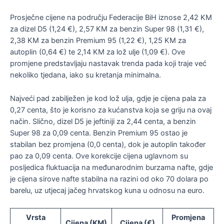
Prosječne cijene na području Federacije BiH iznose 2,42 KM
za dizel D5 (1,24 €), 2,57 KM za benzin Super 98 (1,31 €),
2,38 KM za benzin Premium 95 (1,22 €), 1,25 KM za
autoplin (0,64 €) te 2,14 KM za lož ulje (1,09 €). Ove
promjene predstavljaju nastavak trenda pada koji traje već
nekoliko tjedana, iako su kretanja minimalna.
Najveći pad zabilježen je kod lož ulja, gdje je cijena pala za
0,27 centa, što je korisno za kućanstva koja se griju na ovaj
način. Slično, dizel D5 je jeftiniji za 2,44 centa, a benzin
Super 98 za 0,09 centa. Benzin Premium 95 ostao je
stabilan bez promjena (0,0 centa), dok je autoplin također
pao za 0,09 centa. Ove korekcije cijena uglavnom su
posljedica fluktuacija na međunarodnim burzama nafte, gdje
je cijena sirove nafte stabilna na razini od oko 70 dolara po
barelu, uz utjecaj jačeg hrvatskog kuna u odnosu na euro.
Vrsta
Promjena
Cijena (KM)
Cijena (€)