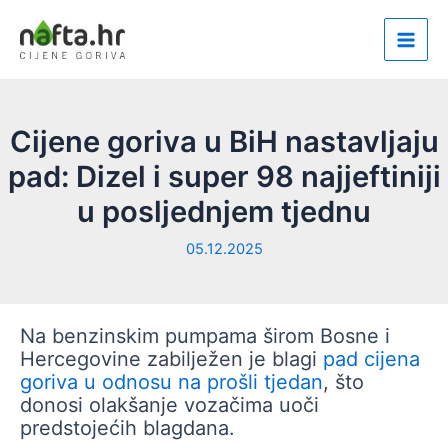
Skip
to
Main
content
Men
Cijene goriva u BiH nastavljaju
pad: Dizel i super 98 najjeftiniji
u posljednjem tjednu
05.12.2025
Na benzinskim pumpama širom Bosne i
Hercegovine zabilježen je blagi
pad cijena
goriva u odnosu na prošli tjedan
, što
donosi olakšanje vozačima uoči
predstojećih blagdana.