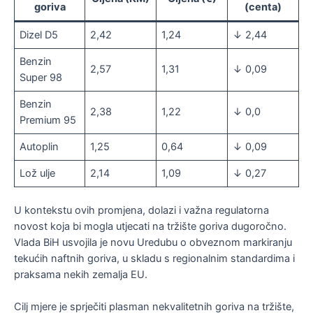
goriva
(centa)
Dizel D5
2,42
1,24
↓ 2,44
Benzin
2,57
1,31
↓ 0,09
Super 98
Benzin
2,38
1,22
↓ 0,0
Premium 95
Autoplin
1,25
0,64
↓ 0,09
Lož ulje
2,14
1,09
↓ 0,27
U kontekstu ovih promjena, dolazi i važna regulatorna
novost koja bi mogla utjecati na tržište goriva dugoročno.
Vlada BiH usvojila je novu Uredubu o obveznom markiranju
tekućih naftnih goriva, u skladu s regionalnim standardima i
praksama nekih zemalja EU.
Cilj mjere je sprječiti plasman nekvalitetnih goriva na tržište,