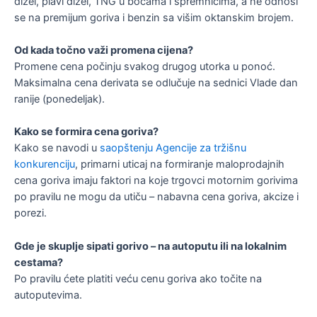
dizel, plavi dizel, TNG u bocama i spremnicima, a ne odnosi
se na premijum goriva i benzin sa višim oktanskim brojem.
Od kada točno važi promena cijena?
Promene cena počinju svakog drugog utorka u ponoć.
Maksimalna cena derivata se odlučuje na sednici Vlade dan
ranije (ponedeljak).
Kako se formira cena goriva?
Kako se navodi u
saopštenju Agencije za tržišnu
konkurenciju
, primarni uticaj na formiranje maloprodajnih
cena goriva imaju faktori na koje trgovci motornim gorivima
po pravilu ne mogu da utiču – nabavna cena goriva, akcize i
porezi.
Gde je skuplje sipati gorivo – na autoputu ili na lokalnim
cestama?
Po pravilu ćete platiti veću cenu goriva ako točite na
autoputevima.