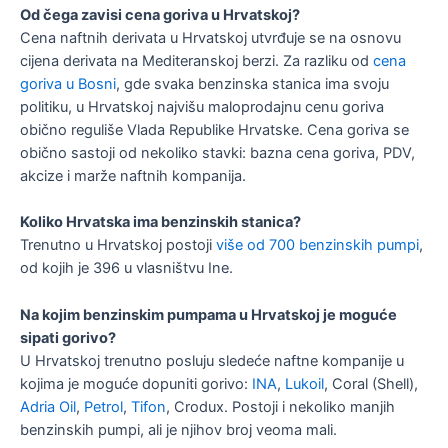
Od čega zavisi cena goriva u Hrvatskoj?
Cena naftnih derivata u Hrvatskoj utvrđuje se na osnovu
cijena derivata na Mediteranskoj berzi. Za razliku od
cena
goriva u Bosni
, gde svaka benzinska stanica ima svoju
politiku, u Hrvatskoj najvišu maloprodajnu cenu goriva
obično reguliše Vlada Republike Hrvatske. Cena goriva se
obično sastoji od nekoliko stavki: bazna cena goriva, PDV,
akcize i marže naftnih kompanija.
Koliko Hrvatska ima benzinskih stanica?
Trenutno u Hrvatskoj postoji
više od 700 benzinskih pumpi
,
od kojih je 396 u vlasništvu Ine.
Na kojim benzinskim pumpama u Hrvatskoj je moguće
sipati gorivo?
U Hrvatskoj trenutno posluju sledeće naftne kompanije u
kojima je moguće dopuniti gorivo:
INA
,
Lukoil
, Coral (Shell),
Adria Oil
,
Petrol
,
Tifon
, Crodux. Postoji i nekoliko manjih
benzinskih pumpi, ali je njihov broj veoma mali.