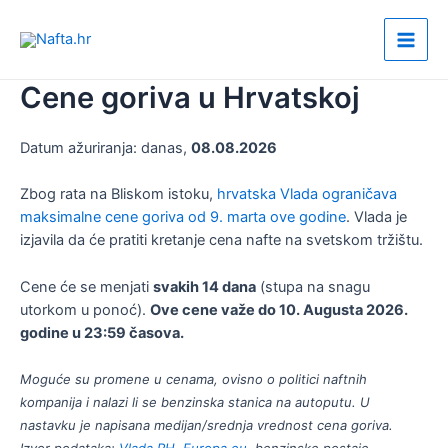
Пређи
на
Main
садржај
Cene goriva u Hrvatskoj
Men
Datum ažuriranja: danas,
08.08.2026
Zbog rata na Bliskom istoku,
hrvatska Vlada ograničava
maksimalne cene goriva od 9. marta ove godine
. Vlada je
izjavila da će pratiti kretanje cena nafte na svetskom tržištu.
Cene će se menjati
svakih 14 dana
(stupa na snagu
utorkom u ponoć).
Ove cene važe do 10. Augusta 2026.
godine u 23:59 časova.
Moguće su promene u cenama, ovisno o politici naftnih
kompanija i nalazi li se benzinska stanica na autoputu. U
nastavku je napisana medijan/srednja vrednost cena goriva.
Izvor podataka:
Vlada RH
,
Europa.eu
,
benzinske postaje.