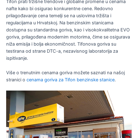
Tifon prati tržišne trendove i globalne promene u cenama
nafte kako bi osigurao konkurentne cene. Redovno
prilagođavanje cena temelji se na uslovima tržišta i
regulacijama u Hrvatskoj. Na benzinskim stanicama
dostupna su standardna goriva, kao i visokokvalitetna EVO
goriva, prilagođena modernim motorima, čime se osigurava
niža emisija i bolja ekonomičnost. Tifonova goriva su
testirana od strane DTC-a, nezavisnog laboratorija za
ispitivanje.
Više o trenutnim cenama goriva možete saznati na našoj
stranici o
cenama goriva za Tifon benzinske stanice
.