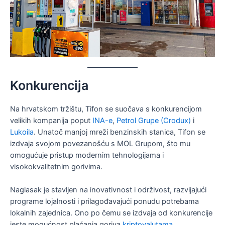
Konkurencija
Na hrvatskom tržištu, Tifon se suočava s konkurencijom
velikih kompanija poput
INA-e
,
Petrol Grupe (Crodux)
i
Lukoila
. Unatoč manjoj mreži benzinskih stanica, Tifon se
izdvaja svojom povezanošću s MOL Grupom, što mu
omogućuje pristup modernim tehnologijama i
visokokvalitetnim gorivima.
Naglasak je stavljen na inovativnost i održivost, razvijajući
programe lojalnosti i prilagođavajući ponudu potrebama
lokalnih zajednica. Ono po čemu se izdvaja od konkurencije
jeste mogućnost plaćanja goriva
kriptovalutama
.