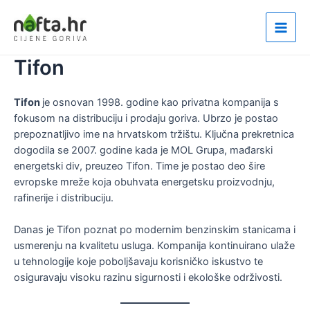
Пређи
на
Main
садржај
Tifon
Men
Tifon
je osnovan 1998. godine kao privatna kompanija s
fokusom na distribuciju i prodaju goriva. Ubrzo je postao
prepoznatljivo ime na hrvatskom tržištu. Ključna prekretnica
dogodila se 2007. godine kada je MOL Grupa, mađarski
energetski div, preuzeo Tifon. Time je postao deo šire
evropske mreže koja obuhvata energetsku proizvodnju,
rafinerije i distribuciju.
Danas je Tifon poznat po modernim benzinskim stanicama i
usmerenju na kvalitetu usluga. Kompanija kontinuirano ulaže
u tehnologije koje poboljšavaju korisničko iskustvo te
osiguravaju visoku razinu sigurnosti i ekološke održivosti.