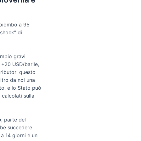
 piombo a 95
“shock” di
empio gravi
, +20 USD/barile,
tributori questo
litro da noi una
o, e lo Stato può
calcolati sulla
, parte del
ebbe succedere
 a 14 giorni e un