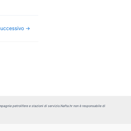
 successivo
→
pagnie petrolifere e stazioni di servizio.
Nafta.hr non è responsabile di