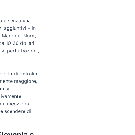
to e senza una
 aggiuntivi – in
el Mare del Nord,
a 10-20 dollari
avi perturbazioni,
porto di petrolio
olmente maggiore,
n si
ativamente
ari, menziona
bbe scendere di
Slovenia e