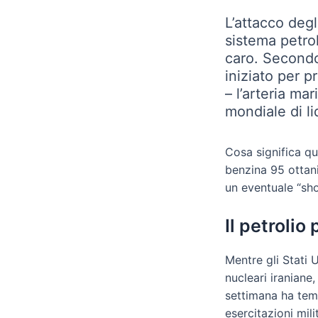
L’attacco degli
sistema petrol
caro. Secondo
iniziato per p
– l’arteria ma
mondiale di liq
Cosa significa q
benzina 95 ottani
un eventuale “sho
Il petrolio
Mentre gli Stati U
nucleari iraniane,
settimana ha tem
esercitazioni mili