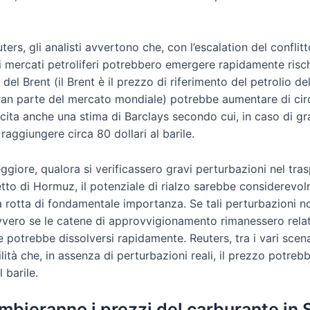
ers, gli analisti avvertono che, con l’escalation del conflit
i mercati petroliferi potrebbero emergere rapidamente rischi
 del Brent (il Brent è il prezzo di riferimento del petrolio d
gran parte del mercato mondiale) potrebbe aumentare di circ
s cita anche una stima di Barclays secondo cui, in caso di gr
raggiungere circa 80 dollari al barile.
ggiore, qualora si verificassero gravi perturbazioni nel tras
etto di Hormuz, il potenziale di rialzo sarebbe considerev
a rotta di fondamentale importanza. Se tali perturbazioni no
ovvero se le catene di approvvigionamento rimanessero rel
re potrebbe dissolversi rapidamente. Reuters, tra i vari scen
ilità che, in assenza di perturbazioni reali, il prezzo potre
 barile.
bieranno i prezzi del carburante in 