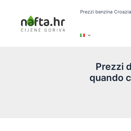
Vai
al
Prezzi benzina Croazi
contenuto
Prezzi d
quando ca