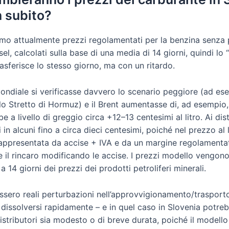
 subito?
amo attualmente prezzi regolamentati per la benzina senza
esel, calcolati sulla base di una media di 14 giorni, quindi lo 
asferisce lo stesso giorno, ma con un ritardo.
ondiale si verificasse davvero lo scenario peggiore (ad es
lo Stretto di Hormuz) e il Brent aumentasse di, ad esempio
 a livello di greggio circa +12–13 centesimi al litro. Ai dis
in alcuni fino a circa dieci centesimi, poiché nel prezzo al 
appresentata da accise + IVA e da un margine regolamentat
e il rincaro modificando le accise. I prezzi modello vengono 
 14 giorni dei prezzi dei prodotti petroliferi minerali.
assero reali perturbazioni nell’approvvigionamento/trasporto
 dissolversi rapidamente – e in quel caso in Slovenia potr
distributori sia modesto o di breve durata, poiché il modello