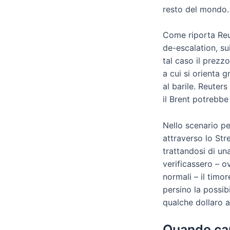
resto del mondo.
Come riporta Reut
de-escalation, su
tal caso il prezzo
a cui si orienta 
al barile. Reuter
il Brent potrebbe 
Nello scenario pe
attraverso lo Str
trattandosi di un
verificassero – 
normali – il timo
persino la possib
qualche dollaro al
Quando cam