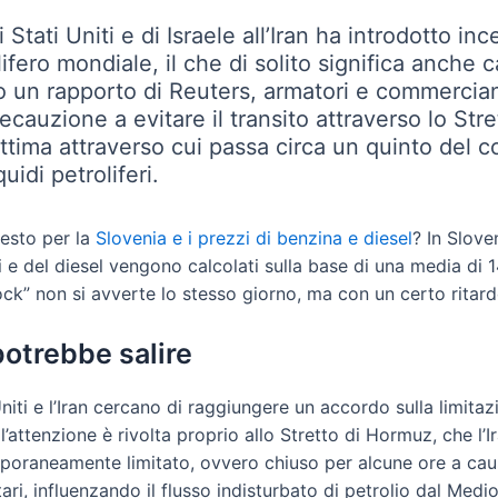
 Stati Uniti e di Israele all’Iran ha introdotto in
ifero mondiale, il che di solito significa anche 
 un rapporto di Reuters, armatori e commercia
recauzione a evitare il transito attraverso lo St
rittima attraverso cui passa circa un quinto del
uidi petroliferi.
uesto per la
Slovenia e i prezzi di benzina e diesel
? In Slove
 e del diesel vengono calcolati sulla base di una media di 14
ck” non si avverte lo stesso giorno, ma con un certo ritard
 potrebbe salire
niti e l’Iran cercano di raggiungere un accordo sulla limitazi
 l’attenzione è rivolta proprio allo Stretto di Hormuz, che l’I
poraneamente limitato, ovvero chiuso per alcune ore a cau
tari, influenzando il flusso indisturbato di petrolio dal Medio