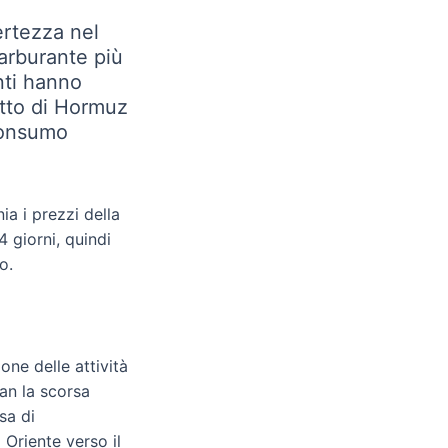
certezza nel
carburante più
nti hanno
retto di Hormuz
 consumo
nia i prezzi della
 giorni, quindi
o.
one delle attività
ran la scorsa
sa di
 Oriente verso il