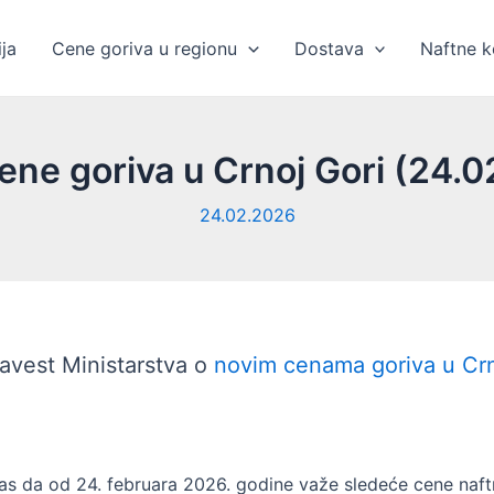
ja
Cene goriva u regionu
Dostava
Naftne 
jene goriva u Crnoj Gori (24.0
24.02.2026
avest Ministarstva o
novim cenama goriva u Crn
 da od 24. februara 2026. godine važe sledeće cene naftn