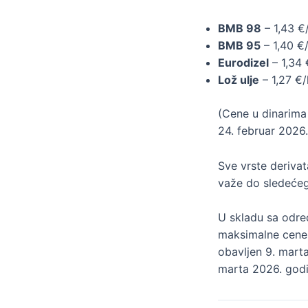
BMB 98
– 1,43 €
BMB 95
– 1,40 €
Eurodizel
– 1,34 
Lož ulje
– 1,27 €/
(Cene u dinarima
24. februar 2026
Sve vrste deriva
važe do sledeće
U skladu sa odre
maksimalne cene n
obavljen 9. mart
marta 2026. godi