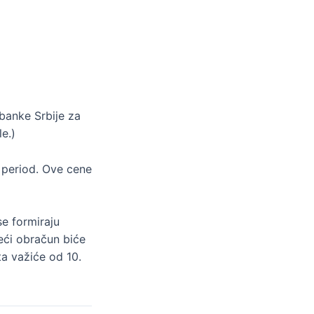
banke Srbije za
e.)
 period. Ove cene
e formiraju
deći obračun biće
ta važiće od 10.