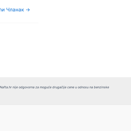
ћи Чланак
→
Nafta.hr nije odgovorna za moguće drugačije cene u odnosu na benzinske