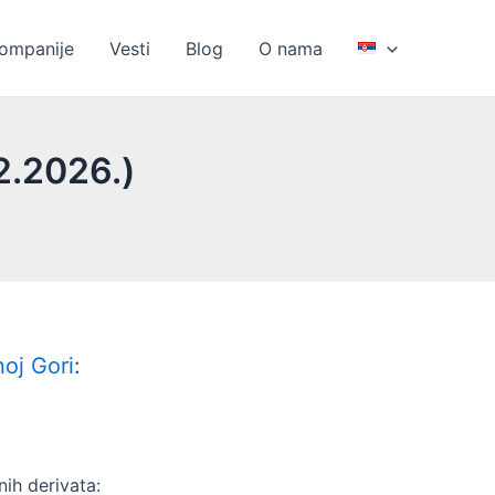
kompanije
Vesti
Blog
O nama
2.2026.)
oj Gori
:
ih derivata: