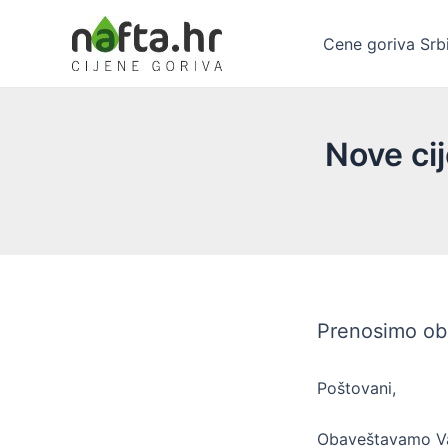
Пређи
на
Cene goriva Srbi
садржај
Nove ci
Prenosimo ob
Poštovani,
Obaveštavamo Vas