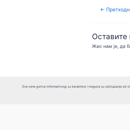
Кретање
←
Претходн
чланка
Оставите
Жао нам је, да 
Sve cene goriva informativnog su karaktera i moguća su odstupanja od st