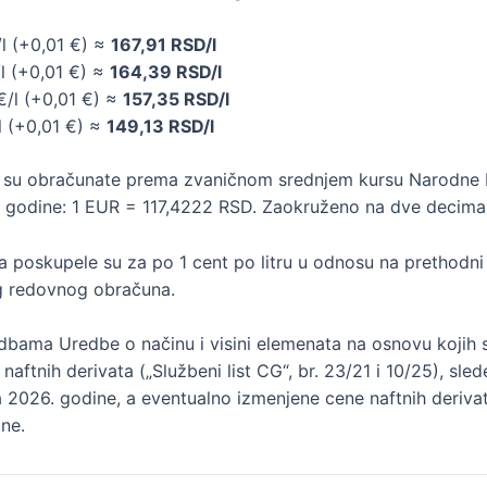
/l (+0,01 €) ≈
167,91 RSD/l
/l (+0,01 €) ≈
164,39 RSD/l
€/l (+0,01 €) ≈
157,35 RSD/l
l (+0,01 €) ≈
149,13 RSD/l
 su obračunate prema zvaničnom srednjem kursu Narodne 
. godine: 1 EUR = 117,4222 RSD. Zaokruženo na dve decimal
ta poskupele su za po 1 cent po litru u odnosu na prethodni
g redovnog obračuna.
dbama Uredbe o načinu i visini elemenata na osnovu kojih s
aftnih derivata („Službeni list CG“, br. 23/21 i 10/25), sle
a 2026. godine, a eventualno izmenjene cene naftnih deriva
ne.