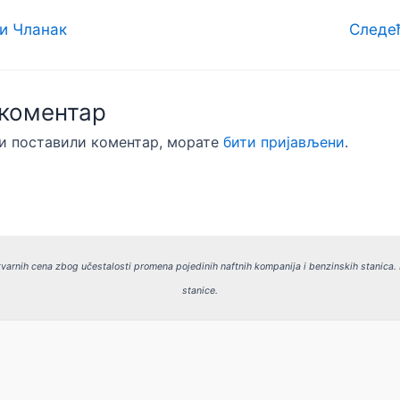
и Чланак
Следе
 коментар
би поставили коментар, морате
бити пријављени
.
varnih cena zbog učestalosti promena pojedinih naftnih kompanija i benzinskih stanica.
stanice.