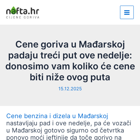
Пређи
на
Main
садржај
Men
Cene goriva u Mađarskoj
padaju treći put ove nedelje:
donosimo vam koliko će cene
biti niže ovog puta
15.12.2025
Cene benzina i dizela u Mađarskoj
nastavljaju pad i ove nedelje, pa će vozači
u Mađarskoj gotovo sigurno od četvrtka
ponovo moći jeftinije da toče gorivo na