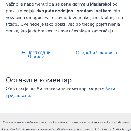
Važno je napomenuti da se
cene goriva u Mađarskoj
po
pravilu menjaju
dva puta nedeljno – sredom i petkom
, što
vozačima omogućava relativno brzu reakciju na kretanja na
tržištu. Ove nedelje tako dolazi već do trećeg pojeftinjenja
goriva, što je dobra vest za sve učesnike u saobraćaju.
←
Претходни
Кретање
Следећи Чланак
→
Чланак
чланка
Оставите коментар
Жао нам је, да би поставили коментар, морате
бити
пријављени
.
Sve cene goriva informativnog su karaktera i moguća su odstupanja od stvarnih cena
zbog učestalosti promena pojedinih naftnih kompanija i benzinskih stanica.
Nafta.hr nije