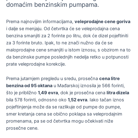
domaćim benzinskim pumpama.
Prema najnovijim informacijama,
veleprodajne cene goriva
i dalje se menjaju. Od četvrtka će se veleprodajna cena
benzina smanjiti za 2 forinte po litru, dok će dizel pojeftiniti
za 3 forinte bruto. Ipak, to ne znači nužno da će se
maloprodajne cene smanjiti u istom iznosu, s obzirom na to
da benzinske pumpe poslednjih nedelja retko u potpunosti
prate veleprodajne korekcije.
Prema jutarnjem pregledu u sredu, prosečna
cena litre
benzina od 95 oktana
u Mađarskoj iznosila je 566 forinti,
što je približno
1,49 evra
, dok je prosečna cena
litra dizela
bila 578 forinti, odnosno oko
1,52 evra
. Iako tačan iznos
pojeftinjenja može da se razlikuje od pumpe do pumpe,
smer kretanja cena se obično poklapa sa veleprodajnim
promenama, pa se od četvrtka mogu očekivati niže
prosečne cene.