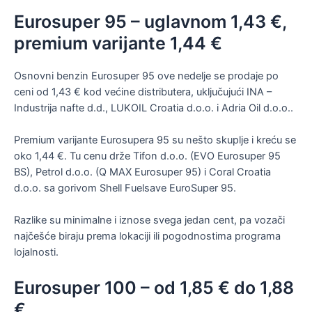
Eurosuper 95 – uglavnom 1,43 €,
premium varijante 1,44 €
Osnovni benzin Eurosuper 95 ove nedelje se prodaje po
ceni od 1,43 € kod većine distributera, uključujući INA –
Industrija nafte d.d., LUKOIL Croatia d.o.o. i Adria Oil d.o.o..
Premium varijante Eurosupera 95 su nešto skuplje i kreću se
oko 1,44 €. Tu cenu drže Tifon d.o.o. (EVO Eurosuper 95
BS), Petrol d.o.o. (Q MAX Eurosuper 95) i Coral Croatia
d.o.o. sa gorivom Shell Fuelsave EuroSuper 95.
Razlike su minimalne i iznose svega jedan cent, pa vozači
najčešće biraju prema lokaciji ili pogodnostima programa
lojalnosti.
Eurosuper 100 – od 1,85 € do 1,88
€