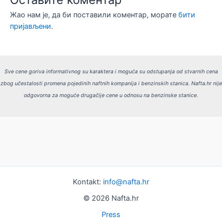
Жао нам је, да би поставили коментар, морате
бити
пријављени
.
Sve cene goriva informativnog su karaktera i moguća su odstupanja od stvarnih cena
zbog učestalosti promena pojedinih naftnih kompanija i benzinskih stanica.
Nafta.hr nije
odgovorna za moguće drugačije cene u odnosu na benzinske stanice.
Kontakt:
info@nafta.hr
© 2026 Nafta.hr
Press