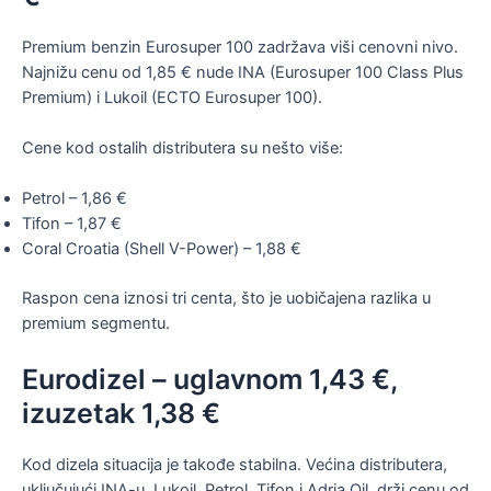
Premium benzin Eurosuper 100 zadržava viši cenovni nivo.
Najnižu cenu od 1,85 € nude INA (Eurosuper 100 Class Plus
Premium) i Lukoil (ECTO Eurosuper 100).
Cene kod ostalih distributera su nešto više:
Petrol – 1,86 €
Tifon – 1,87 €
Coral Croatia (Shell V-Power) – 1,88 €
Raspon cena iznosi tri centa, što je uobičajena razlika u
premium segmentu.
Eurodizel – uglavnom 1,43 €,
izuzetak 1,38 €
Kod dizela situacija je takođe stabilna. Većina distributera,
uključujući INA-u, Lukoil, Petrol, Tifon i Adria Oil, drži cenu od