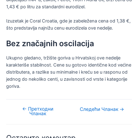
1,43 € po litru za standardni eurodizel.
Izuzetak je Coral Croatia, gde je zabeležena cena od 1,38 €,
što predstavlja najnižu cenu eurodizela ove nedelje.
Bez značajnih oscilacija
Ukupno gledano, tržište goriva u Hrvatskoj ove nedelje
karakteriše stabilnost. Cene su gotovo identične kod većine
distributera, a razlike su minimalne i kreću se u rasponu od
jednog do nekoliko centi, u zavisnosti od vrste i kategorije
goriva.
←
Претходни
Кретање
Следећи Чланак
→
Чланак
чланка
Оставите коментар