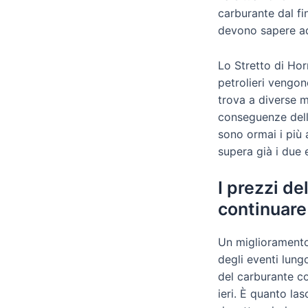
carburante dal fi
devono sapere a
Lo Stretto di Hor
petrolieri vengon
trova a diverse m
conseguenze della
sono ormai i più a
supera già i due 
I prezzi de
continuare 
Un miglioramento 
degli eventi lung
del carburante c
ieri. È quanto la