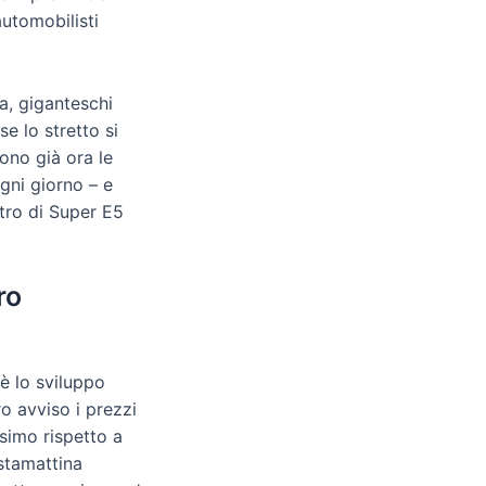
utomobilisti
a, giganteschi
e lo stretto si
tono già ora le
gni giorno – e
litro di Super E5
ro
è lo sviluppo
o avviso i prezzi
simo rispetto a
stamattina