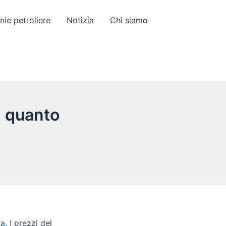
ie petroliere
Notizia
Chi siamo
: quanto
ia
. I prezzi del