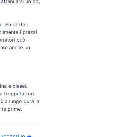
attenuarsi un po’,
e. Su portali
ilmente i prezzi
ornitori può
 fare anche un
na e diesel.
 troppi fattori.
iù a lungo dura la
rie prime.
 successivo
→