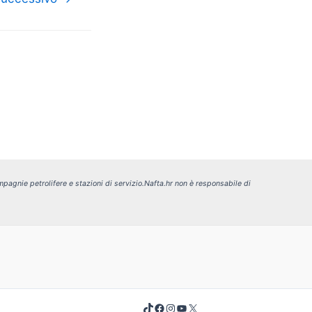
pagnie petrolifere e stazioni di servizio.
Nafta.hr non è responsabile di
TikTok
Facebook
Instagram
YouTube
X