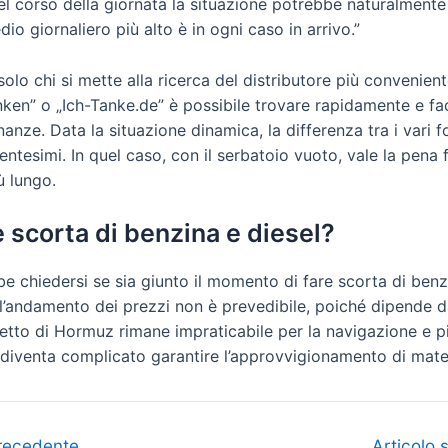
 nel corso della giornata la situazione potrebbe naturalmente 
o giornaliero più alto è in ogni caso in arrivo.”
olo chi si mette alla ricerca del distributore più convenient
en” o „Ich-Tanke.de” è possibile trovare rapidamente e fac
inanze. Data la situazione dinamica, la differenza tra i vari f
centesimi. In quel caso, con il serbatoio vuoto, vale la pena
ù lungo.
e scorta di benzina e diesel?
 chiedersi se sia giunto il momento di fare scorta di benzi
’andamento dei prezzi non è prevedibile, poiché dipende da
retto di Hormuz rimane impraticabile per la navigazione e p
 diventa complicato garantire l’approvvigionamento di mate
recedente
Articolo