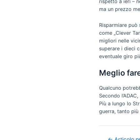
rispetto a ieri –
ma un prezzo medi
Risparmiare può s
come „Clever Tank
migliori nelle vic
superare i dieci 
eventuale giro pi
Meglio far
Qualcuno potrebbe
Secondo l’ADAC, l
Più a lungo lo St
guerra, tanto più
Navigazione
←
Articolo p