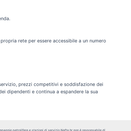
ienda.
 propria rete per essere accessibile a un numero
servizio, prezzi competitivi e soddisfazione dei
o dei dipendenti e continua a espandere la sua
pagnie petrolifere e stazioni di servizio.
Nafta.hr non è responsabile di