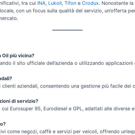
ificativi, tra cui
INA
,
Lukoil
,
Tifon
e
Crodux
. Nonostante la
locale, con un focus sulla qualità del servizio, un’offerta p
mercato.
Oil più vicina?
itando il sito ufficiale dell’azienda o utilizzando applicaz
ndali?
i clienti aziendali, consentendo una gestione più facile dei 
zioni di servizio?
 cui Eurosuper 95, Eurodiesel e GPL, adattati alle diverse e
io?
tivi come negozi, caffè e servizi per veicoli, offrendo un’es