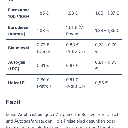
Eurosuper
1,85 €
1,88 €
1,85 – 1,87 €
100 / 100+
Eurodiesel
1,61 € (V-
1,38 €
1,38 – 1,39 €
(normal)
Power)
0,73 €
0,83 €
0,73 – 0,79
Blaudiesel
(Coral)
(Adria Oil)
€
Autogas
0,81 – 0,85
0,81 €
0,87 €
(LPG)
€
0,86 €
0,91 €
Heizöl EL
0,86 €
(Petrol)
(Adria Oil)
Fazit
Diese Woche ist ein guter Zeitpunkt für Besitzer von Diesel-
und Autogasfahrzeugen – die Preise sind gesunken oder
bleiben auf den niedrigsten Niveaus der letzten Monate.