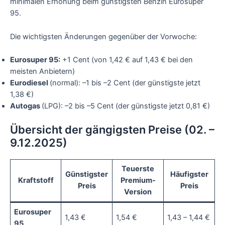
minimalen Erhöhung beim günstigsten Benzin Eurosuper
95.
Die wichtigsten Änderungen gegenüber der Vorwoche:
Eurosuper 95:
+1 Cent (von 1,42 € auf 1,43 € bei den
meisten Anbietern)
Eurodiesel
(normal): –1 bis –2 Cent (der günstigste jetzt
1,38 €)
Autogas
(LPG): –2 bis –5 Cent (der günstigste jetzt 0,81 €)
Übersicht der gängigsten Preise (02. –
9.12.2025)
Teuerste
Günstigster
Häufigster
Kraftstoff
Premium-
Preis
Preis
Version
Eurosuper
1,43 €
1,54 €
1,43 – 1,44 €
95