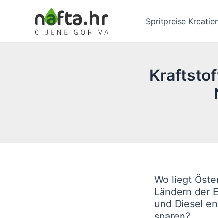
Zum
Inhalt
Spritpreise Kroatie
springen
Kraftstof
Wo liegt Öste
Ländern der E
und Diesel en
sparen?