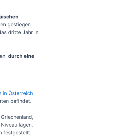
päischen
ten gestiegen
as dritte Jahr in
nen,
durch eine
n in Österreich
aten befindet.
 Griechenland,
 Niveau lagen.
 festgestellt.