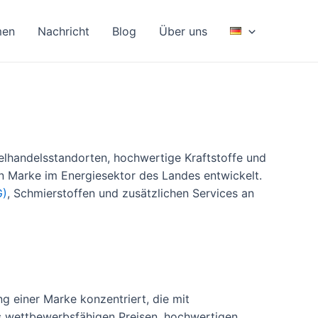
men
Nachricht
Blog
Über uns
nzelhandelsstandorten, hochwertige Kraftstoffe und
n Marke im Energiesektor des Landes entwickelt.
G)
, Schmierstoffen und zusätzlichen Services an
g einer Marke konzentriert, die mit
us wettbewerbsfähigen Preisen, hochwertigen