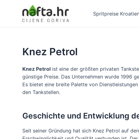
Zum
Inhalt
Spritpreise Kroatie
springen
Knez Petrol
Knez Petrol
ist eine der größten privaten Tankste
günstige Preise. Das Unternehmen wurde 1996 geg
Es bietet eine breite Palette von Dienstleistunge
den Tankstellen.
Geschichte und Entwicklung 
Seit seiner Gründung hat sich Knez Petrol auf de
Erschwinglichkeit und Qualität verbunden ist. D