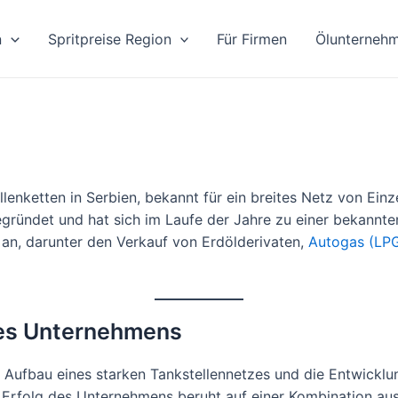
n
Spritpreise Region
Für Firmen
Ölunterneh
llenketten in Serbien, bekannt für ein breites Netz von Ei
ründet und hat sich im Laufe der Jahre zu einer bekannte
n an, darunter den Verkauf von Erdölderivaten,
Autogas (LP
des Unternehmens
n Aufbau eines starken Tankstellennetzes und die Entwicklun
er Erfolg des Unternehmens beruht auf einer Kombination a