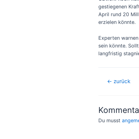
gestiegenen Kraft
April rund 20 Mi
erzielen könnte.
Experten warnen 
sein könnte. Sol
langfristig stagn
Beitragsnavigati
←
zurück
Kommentar
Du musst
angeme