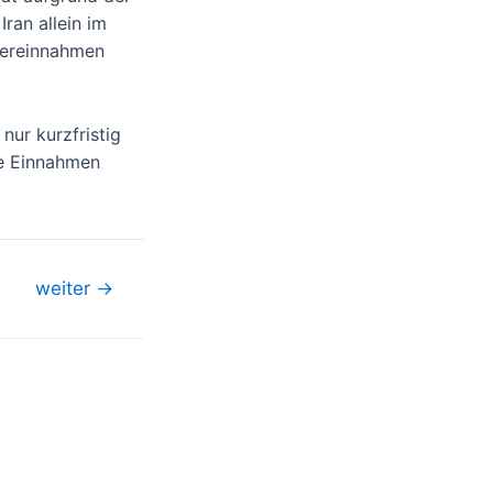
ran allein im
euereinnahmen
ur kurzfristig
ie Einnahmen
weiter
→