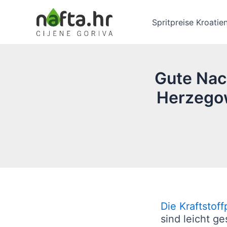
Zum
Inhalt
Spritpreise Kroatie
springen
Gute Nac
Herzegow
Die Kraftstof
sind leicht g