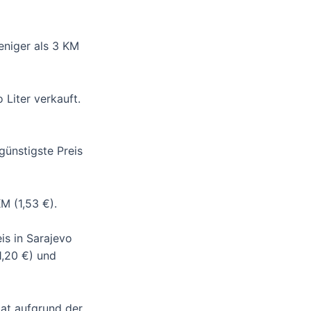
eniger als 3 KM
 Liter verkauft.
günstigste Preis
KM (1,53 €).
is in Sarajevo
1,20 €) und
aat aufgrund der