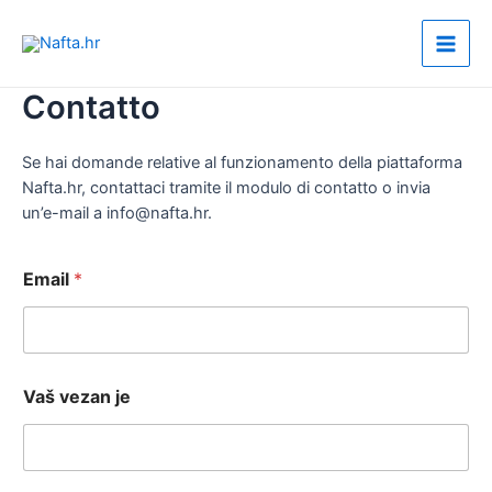
Vai
al
Main
contenuto
Contatto
Men
Se hai domande relative al funzionamento della piattaforma
Nafta.hr, contattaci tramite il modulo di contatto o invia
un’e-mail a info@nafta.hr.
Email
*
Vaš vezan je